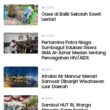
1,005x
Oase di Balik Sekolah Sawit
Lestari
1,002x
Pertamina Patra Niaga
Sumbagut Edukasi Siswa
SMA Al-Azhar Medan tentang
Pencegahan HIV/AIDS
957x
Atraksi Air Mancur Menari
Samosir Dibanjiri Wisatawan
Luar Daerah
948x
Sambut HUT RI, Warga