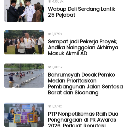
4,008x
Wabup Deli Serdang Lantik
25 Pejabat
1,979x
Sempat jadi Pekerja Proyek,
Andika Nainggolan Akhirnya
Masuk Akmil AD
1,805x
Bahrumsyah Desak Pemko
Medan Prioritaskan
Pembangunan Jalan Sentosa
Barat dan Sicanang
1,374x
PTP Nonpetikemas Raih Dua
Penghargaan di PR Awards
2026, Perkuat Reputasi