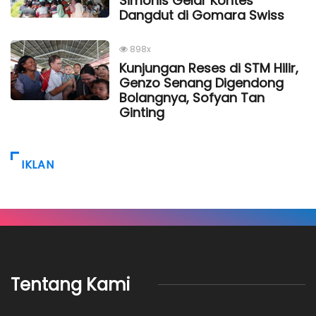
Simonis Gelar Kontes
Dangdut di Gomara Swiss
898x
Kunjungan Reses di STM Hilir,
Genzo Senang Digendong
Bolangnya, Sofyan Tan
Ginting
IKLAN
Tentang Kami