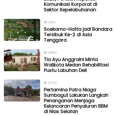
Komunikasi Korporat di
Sektor Kepelabuhanan
1,231x
Soekarno-Hatta jadi Bandara
Tersibuk Ke-2 di Asia
Tenggara
1,085x
Tia Ayu Anggraini Minta
Walikota Medan Rehabilitasi
Pustu Labuhan Deli
1,070x
Pertamina Patra Niaga
Sumbagut Lakukan Langkah
Penanganan Menjaga
Kelancaran Penyaluran BBM
di Nias Selatan