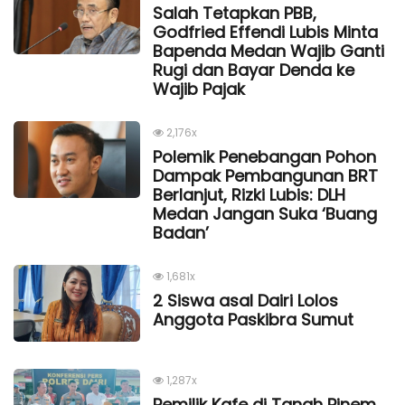
Salah Tetapkan PBB,
Godfried Effendi Lubis Minta
Bapenda Medan Wajib Ganti
Rugi dan Bayar Denda ke
Wajib Pajak
2,176x
Polemik Penebangan Pohon
Dampak Pembangunan BRT
Berlanjut, Rizki Lubis: DLH
Medan Jangan Suka ‘Buang
Badan’
1,681x
2 Siswa asal Dairi Lolos
Anggota Paskibra Sumut
1,287x
Pemilik Kafe di Tanah Pinem