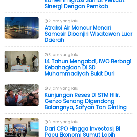
Kanwil Imigrasi Sumut Perkuat
Sinergi Dengan Pemkab
2 jam yang lalu
Atraksi Air Mancur Menari
Samosir Dibanjiri Wisatawan Luar
Daerah
3 jam yang lalu
14 Tahun Mengabdi, IWO Berbagi
Kebahagiaan Di SD
Muhammadiyah Bukit Duri
3 jam yang lalu
Kunjungan Reses Di STM Hilir,
Genzo Senang Digendong
Bolangnya, Sofyan Tan Ginting
3 jam yang lalu
Dari CPO Hingga Investasi, BI
Pacu Ekonomi Sumut Lebih