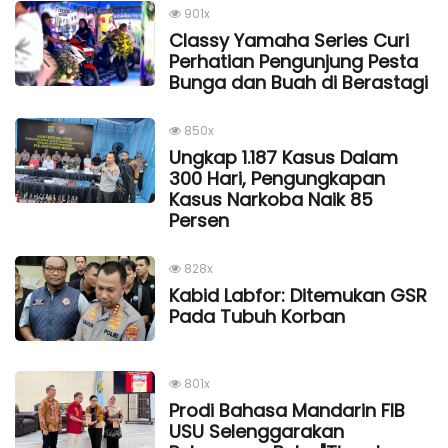
901x
Classy Yamaha Series Curi
Perhatian Pengunjung Pesta
Bunga dan Buah di Berastagi
850x
Ungkap 1.187 Kasus Dalam
300 Hari, Pengungkapan
Kasus Narkoba Naik 85
Persen
828x
Kabid Labfor: Ditemukan GSR
Pada Tubuh Korban
801x
Prodi Bahasa Mandarin FIB
USU Selenggarakan