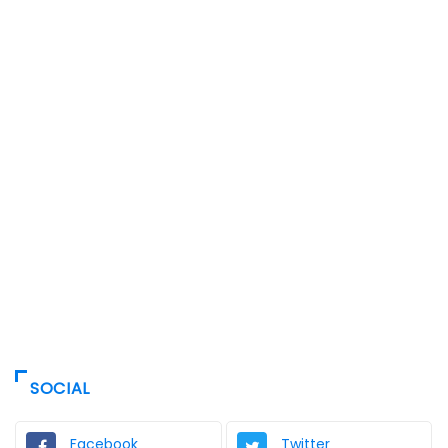
SOCIAL
Facebook
Twitter