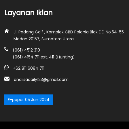
Layanan Iklan
Jl. Padang Golf , Komplek CBD Polonia Blok DD No.54-55
Medan 20157, Sumatera Utara
(061) 4512 310
(061) 4154 711 ext. 411 (Hunting)
+62 811 6084 711
analisadaily123@gmail.com
E-paper 05 Jan 2024