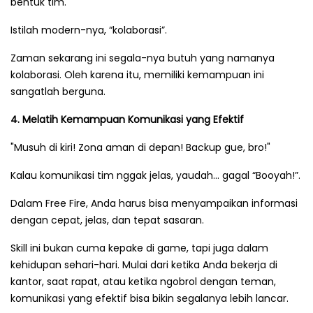
bentuk tim.
Istilah modern-nya, “kolaborasi”.
Zaman sekarang ini segala-nya butuh yang namanya
kolaborasi. Oleh karena itu, memiliki kemampuan ini
sangatlah berguna.
4. Melatih Kemampuan Komunikasi yang Efektif
"Musuh di kiri! Zona aman di depan! Backup gue, bro!"
Kalau komunikasi tim nggak jelas, yaudah… gagal “Booyah!”.
Dalam Free Fire, Anda harus bisa menyampaikan informasi
dengan cepat, jelas, dan tepat sasaran.
Skill ini bukan cuma kepake di game, tapi juga dalam
kehidupan sehari-hari. Mulai dari ketika Anda bekerja di
kantor, saat rapat, atau ketika ngobrol dengan teman,
komunikasi yang efektif bisa bikin segalanya lebih lancar.