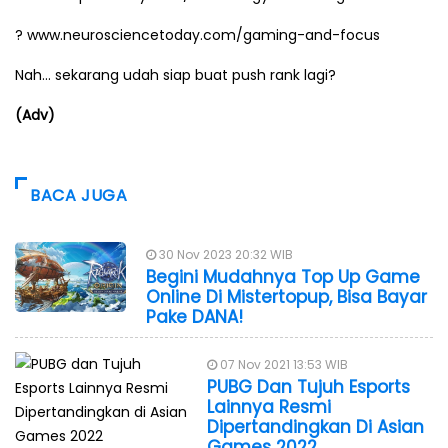
? www.neurosciencetoday.com/gaming-and-focus
Nah… sekarang udah siap buat push rank lagi?
(Adv)
BACA JUGA
30 Nov 2023 20:32 WIB
Begini Mudahnya Top Up Game
Online Di Mistertopup, Bisa Bayar
Pake DANA!
07 Nov 2021 13:53 WIB
PUBG Dan Tujuh Esports
Lainnya Resmi
Dipertandingkan Di Asian
Games 2022