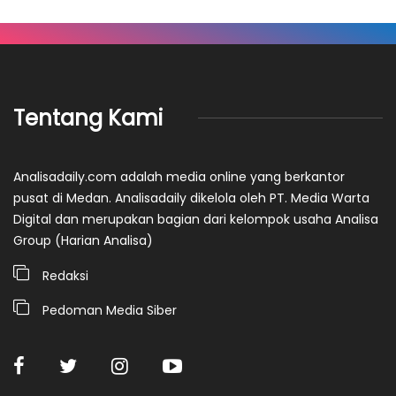
Tentang Kami
Analisadaily.com adalah media online yang berkantor
pusat di Medan. Analisadaily dikelola oleh PT. Media Warta
Digital dan merupakan bagian dari kelompok usaha Analisa
Group (Harian Analisa)
Redaksi
Pedoman Media Siber