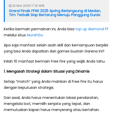
23 Mar 2025 17:16 WIB
Grand Finals FFNS 2025 Spring Berlangsung di Medan,
Tim Terbaik Siap Bertarung Menuju Panggung Dunia
Ketika bermain permainan ini, Anda bisa
top up diamond FF
melalui situs
MurahGo
.
Apa saja manfaat selain asah skill dan kemampuan berpikir
yang bisa Anda dapatkan dari games buatan Garena ini?
Inilah 10 manfaat bermain Free Fire yang wajib Anda tahu.
1. Mengasah Strategi dalam Situasi yang Dinamis
Setiap “match” yang Anda mainkan di Free Fire itu harus
dengan keputusan strategis.
Dari awal, Anda harus menentukan lokasi pendaratan,
mengelola loot, memilih senjata yang tepat, dan
memutuskan kapan harus menyerang atau bertahan.