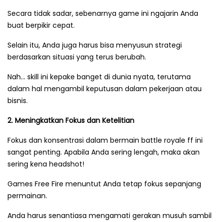
Secara tidak sadar, sebenarnya game ini ngajarin Anda
buat berpikir cepat.
Selain itu, Anda juga harus bisa menyusun strategi
berdasarkan situasi yang terus berubah.
Nah... skill ini kepake banget di dunia nyata, terutama
dalam hal mengambil keputusan dalam pekerjaan atau
bisnis.
2. Meningkatkan Fokus dan Ketelitian
Fokus dan konsentrasi dalam bermain battle royale ff ini
sangat penting. Apabila Anda sering lengah, maka akan
sering kena headshot!
Games Free Fire menuntut Anda tetap fokus sepanjang
permainan.
Anda harus senantiasa mengamati gerakan musuh sambil