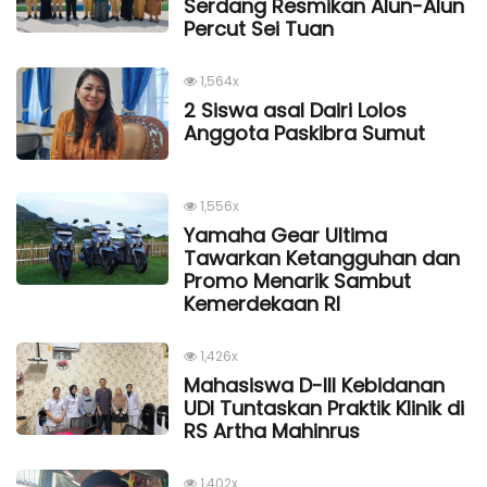
Serdang Resmikan Alun-Alun
Percut Sei Tuan
1,564x
2 Siswa asal Dairi Lolos
Anggota Paskibra Sumut
1,556x
Yamaha Gear Ultima
Tawarkan Ketangguhan dan
Promo Menarik Sambut
Kemerdekaan Rl
1,426x
Mahasiswa D-III Kebidanan
UDI Tuntaskan Praktik Klinik di
RS Artha Mahinrus
1,402x