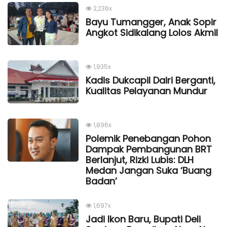
2,236x
Bayu Tumangger, Anak Sopir
Angkot Sidikalang Lolos Akmil
1,935x
Kadis Dukcapil Dairi Berganti,
Kualitas Pelayanan Mundur
1,896x
Polemik Penebangan Pohon
Dampak Pembangunan BRT
Berlanjut, Rizki Lubis: DLH
Medan Jangan Suka ‘Buang
Badan’
1,697x
Jadi Ikon Baru, Bupati Deli