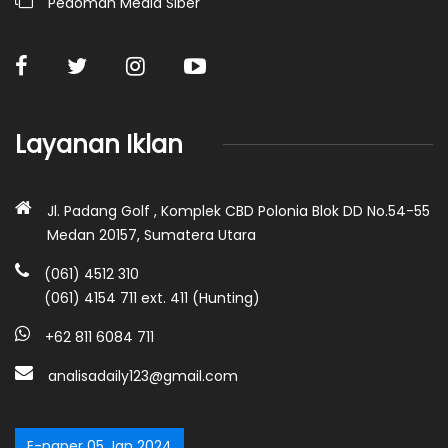
Pedoman Media Siber
Layanan Iklan
Jl. Padang Golf , Komplek CBD Polonia Blok DD No.54-55
Medan 20157, Sumatera Utara
(061) 4512 310
(061) 4154 711 ext. 411 (Hunting)
+62 811 6084 711
analisadaily123@gmail.com
E-paper 05 Jan 2024