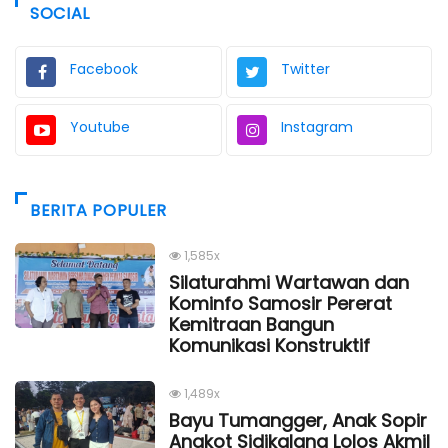
SOCIAL
Facebook
Twitter
Youtube
Instagram
BERITA POPULER
1,585x
Silaturahmi Wartawan dan
Kominfo Samosir Pererat
Kemitraan Bangun
Komunikasi Konstruktif
1,489x
Bayu Tumangger, Anak Sopir
Angkot Sidikalang Lolos Akmil