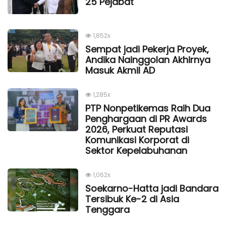
25 Pejabat
1,852x
Sempat jadi Pekerja Proyek,
Andika Nainggolan Akhirnya
Masuk Akmil AD
1,285x
PTP Nonpetikemas Raih Dua
Penghargaan di PR Awards
2026, Perkuat Reputasi
Komunikasi Korporat di
Sektor Kepelabuhanan
1,062x
Soekarno-Hatta jadi Bandara
Tersibuk Ke-2 di Asia
Tenggara