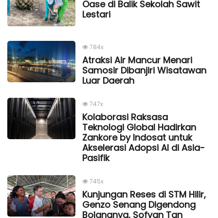
Oase di Balik Sekolah Sawit
Lestari
784x
Atraksi Air Mancur Menari
Samosir Dibanjiri Wisatawan
Luar Daerah
747x
Kolaborasi Raksasa
Teknologi Global Hadirkan
Zankore by Indosat untuk
Akselerasi Adopsi AI di Asia-
Pasifik
745x
Kunjungan Reses di STM Hilir,
Genzo Senang Digendong
Bolangnya, Sofyan Tan