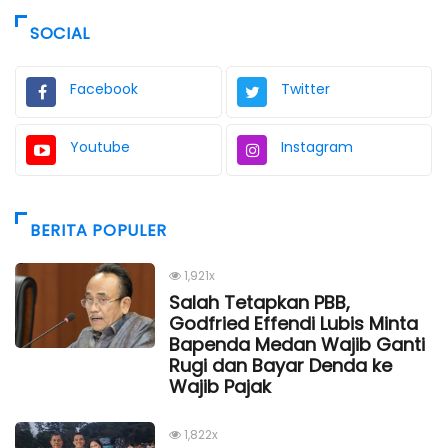
SOCIAL
Facebook
Twitter
Youtube
Instagram
BERITA POPULER
1,921x
Salah Tetapkan PBB,
Godfried Effendi Lubis Minta
Bapenda Medan Wajib Ganti
Rugi dan Bayar Denda ke
Wajib Pajak
1,822x