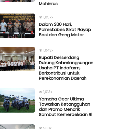
Mahinrus
1,057x
Dalam 300 Hari,
Polrestabes Sikat Rayap
Besi dan Geng Motor
1,043x
Bupati Deliserdang
Dukung Keberlangsungan
Usaha PT Indofarm,
Berkontribusi untuk
Perekonomian Daerah
1,013x
Yamaha Gear Ultima
Tawarkan Ketangguhan
dan Promo Menarik
Sambut Kemerdekaan Rl
938x