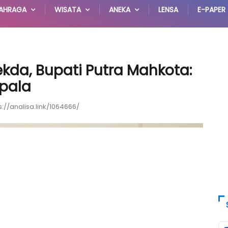
AHRAGA
WISATA
ANEKA
LENSA
E-PAPER
ekda, Bupati Putra Mahkota:
pala
s://analisa.link/1064666/