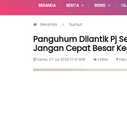
BERANDA
BERITA
BISNIS
OL
Beranda
Sumut
Panguhum Dilantik Pj S
Jangan Cepat Besar Ke
Senin, 07 Jul 2025 17:41 WIB
1,586x
http