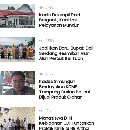
1,678x
Kadis Dukcapil Dairi
Berganti, Kualitas
Pelayanan Mundur
1,458x
Jadi Ikon Baru, Bupati Deli
Serdang Resmikan Alun-
Alun Percut Sei Tuan
1,262x
Kades Simungun
Berdayakan KDMP
Tampung Durian Petani,
Dijual Produk Olahan
1,121x
Mahasiswa D-III
Kebidanan UDI Tuntaskan
Praktik Klinik di RS Artha