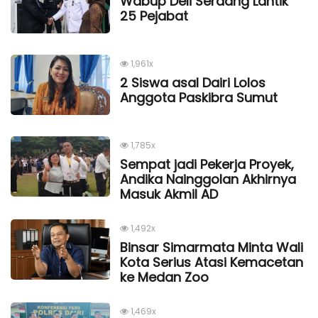
Wabup Deli Serdang Lantik
25 Pejabat
1,961x
2 Siswa asal Dairi Lolos
Anggota Paskibra Sumut
1,785x
Sempat jadi Pekerja Proyek,
Andika Nainggolan Akhirnya
Masuk Akmil AD
1,492x
Binsar Simarmata Minta Wali
Kota Serius Atasi Kemacetan
ke Medan Zoo
1,469x