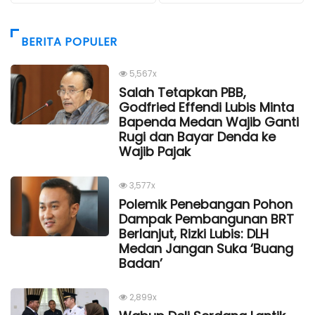
BERITA POPULER
5,567x
Salah Tetapkan PBB,
Godfried Effendi Lubis Minta
Bapenda Medan Wajib Ganti
Rugi dan Bayar Denda ke
Wajib Pajak
3,577x
Polemik Penebangan Pohon
Dampak Pembangunan BRT
Berlanjut, Rizki Lubis: DLH
Medan Jangan Suka ‘Buang
Badan’
2,899x