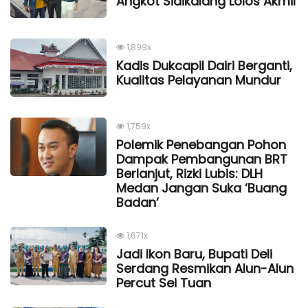
Angkot Sidikalang Lolos Akmil
1,899x
Kadis Dukcapil Dairi Berganti,
Kualitas Pelayanan Mundur
1,759x
Polemik Penebangan Pohon
Dampak Pembangunan BRT
Berlanjut, Rizki Lubis: DLH
Medan Jangan Suka ‘Buang
Badan’
1,671x
Jadi Ikon Baru, Bupati Deli
Serdang Resmikan Alun-Alun
Percut Sei Tuan