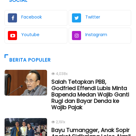
SOCIAL
Facebook
Twitter
Youtube
Instagram
BERITA POPULER
4,038x
Salah Tetapkan PBB,
Godfried Effendi Lubis Minta
Bapenda Medan Wajib Ganti
Rugi dan Bayar Denda ke
Wajib Pajak
2,191x
Bayu Tumangger, Anak Sopir