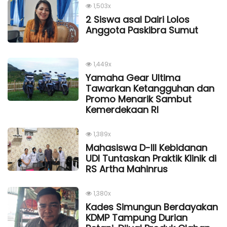
1,503x
2 Siswa asal Dairi Lolos
Anggota Paskibra Sumut
1,449x
Yamaha Gear Ultima
Tawarkan Ketangguhan dan
Promo Menarik Sambut
Kemerdekaan Rl
1,389x
Mahasiswa D-III Kebidanan
UDI Tuntaskan Praktik Klinik di
RS Artha Mahinrus
1,380x
Kades Simungun Berdayakan
KDMP Tampung Durian