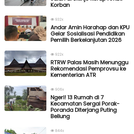
Korban
932x
Andar Amin Harahap dan KPU
Gelar Sosialisasi Pendidikan
Pemilih Berkelanjutan 2026
922x
RTRW Palas Masih Menunggu
Rekomendasi Pemprovsu ke
Kementerian ATR
906x
Ngeri! 13 Rumah di 7
Kecamatan Sergai Porak-
Poranda Diterjang Puting
Beliung
844x