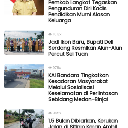
Pemkab Langkat Tegaskan
Pengunduran Diri Kadis
Pendidikan Murni Alasan
Keluarga
1,012x
Jadi Ikon Baru, Bupati Deli
Serdang Resmikan Alun-Alun
Percut Sei Tuan
978x
KAI Bandara Tingkatkan
Kesadaran Masyarakat
Melalui Sosialisasi
Keselamatan di Perlintasan
Sebidang Medan–Binjai
965x
1,5 Bulan Dibiarkan, Kerukan
Jalan di Sitinjo Kerap Ambil