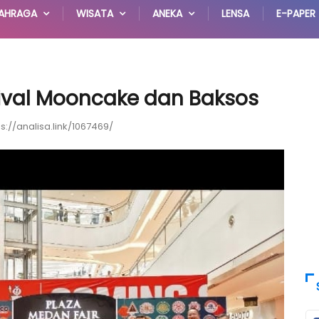
AHRAGA
WISATA
ANEKA
LENSA
E-PAPER
tival Mooncake dan Baksos
ps://analisa.link/1067469/