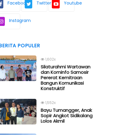
Facebook
Twitter
Youtube
Instagram
BERITA POPULER
1,602x
Silaturahmi Wartawan
dan Kominfo Samosir
Pererat Kemitraan
Bangun Komunikasi
Konstruktif
1,552x
Bayu Tumangger, Anak
Sopir Angkot Sidikalang
Lolos Akmil