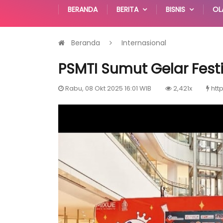
BERANDA
BERITA
BISNIS
OL
Beranda
Internasional
PSMTI Sumut Gelar Fes
Rabu, 08 Okt 2025 16:01 WIB
2,421x
htt