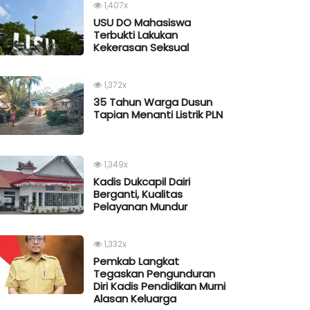
1,407x
USU DO Mahasiswa
Terbukti Lakukan
Kekerasan Seksual
1,372x
35 Tahun Warga Dusun
Tapian Menanti Listrik PLN
1,349x
Kadis Dukcapil Dairi
Berganti, Kualitas
Pelayanan Mundur
1,332x
Pemkab Langkat
Tegaskan Pengunduran
Diri Kadis Pendidikan Murni
Alasan Keluarga