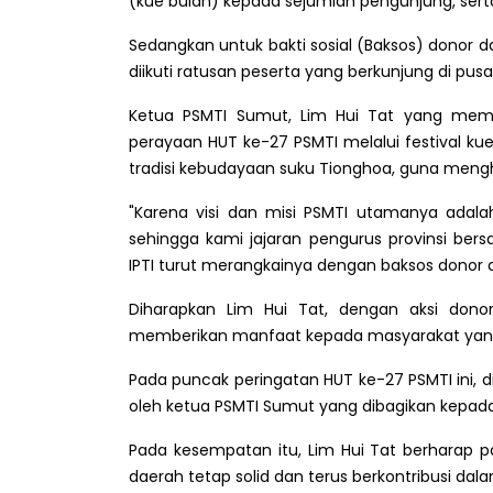
(kue bulan) kepada sejumlah pengunjung, sert
Sedangkan untuk bakti sosial (Baksos) donor
diikuti ratusan peserta yang berkunjung di pusa
Ketua PSMTI Sumut, Lim Hui Tat yang me
perayaan HUT ke-27 PSMTI melalui festival ku
tradisi kebudayaan suku Tionghoa, guna mengh
"Karena visi dan misi PSMTI utamanya adala
sehingga kami jajaran pengurus provinsi ber
IPTI turut merangkainya dengan baksos donor 
Diharapkan Lim Hui Tat, dengan aksi dono
memberikan manfaat kepada masyarakat yang
Pada puncak peringatan HUT ke-27 PSMTI ini,
oleh ketua PSMTI Sumut yang dibagikan kepada 
Pada kesempatan itu, Lim Hui Tat berharap pa
daerah tetap solid dan terus berkontribusi da