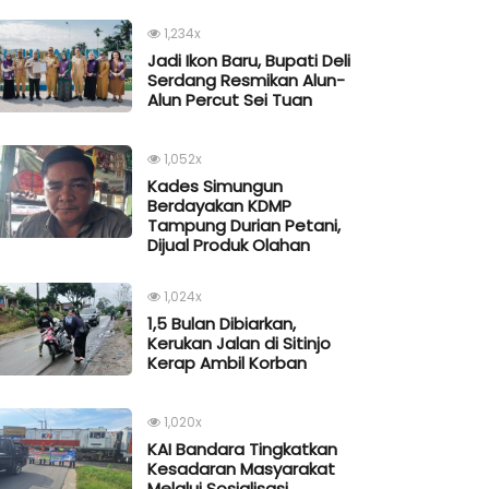
1,234x
Jadi Ikon Baru, Bupati Deli
Serdang Resmikan Alun-
Alun Percut Sei Tuan
1,052x
Kades Simungun
Berdayakan KDMP
Tampung Durian Petani,
Dijual Produk Olahan
1,024x
1,5 Bulan Dibiarkan,
Kerukan Jalan di Sitinjo
Kerap Ambil Korban
1,020x
KAI Bandara Tingkatkan
Kesadaran Masyarakat
Melalui Sosialisasi