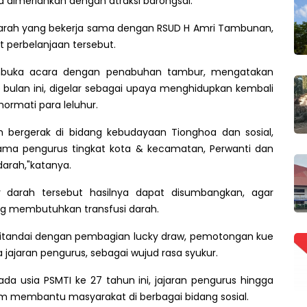
a dimeriahkan dengan atraksi barongsai.
 darah yang bekerja sama dengan RSUD H Amri Tambunan,
t perbelanjaan tersebut.
mbuka acara dengan penabuhan tambur, mengatakan
e bulan ini, digelar sebagai upaya menghidupkan kembali
ormati para leluhur.
h bergerak di bidang kebudayaan Tionghoa dan sosial,
sama pengurus tingkat kota & kecamatan, Perwanti dan
darah,"katanya.
r darah tersebut hasilnya dapat disumbangkan, agar
 membutuhkan transfusi darah.
 ditandai dengan pembagian lucky draw, pemotongan kue
jajaran pengurus, sebagai wujud rasa syukur.
da usia PSMTI ke 27 tahun ini, jajaran pengurus hingga
lam membantu masyarakat di berbagai bidang sosial.