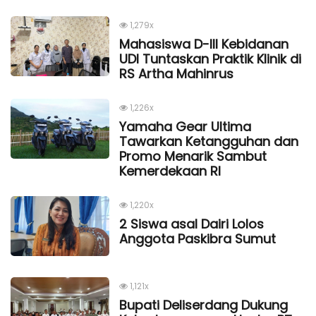
1,279x
Mahasiswa D-III Kebidanan
UDI Tuntaskan Praktik Klinik di
RS Artha Mahinrus
1,226x
Yamaha Gear Ultima
Tawarkan Ketangguhan dan
Promo Menarik Sambut
Kemerdekaan Rl
1,220x
2 Siswa asal Dairi Lolos
Anggota Paskibra Sumut
1,121x
Bupati Deliserdang Dukung