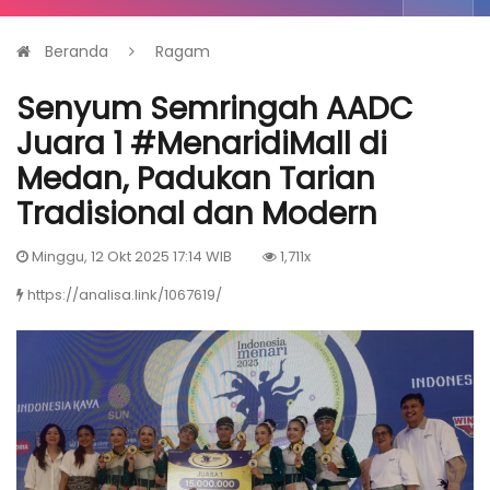
Beranda
Ragam
Senyum Semringah AADC
Juara 1 #MenaridiMall di
Medan, Padukan Tarian
Tradisional dan Modern
Minggu, 12 Okt 2025 17:14 WIB
1,711x
https://analisa.link/1067619/