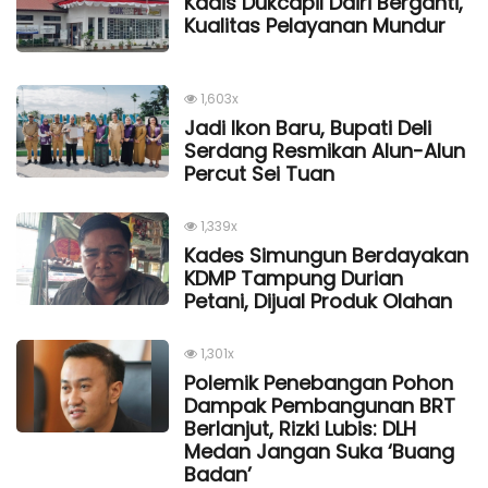
Kadis Dukcapil Dairi Berganti,
Kualitas Pelayanan Mundur
1,603x
Jadi Ikon Baru, Bupati Deli
Serdang Resmikan Alun-Alun
Percut Sei Tuan
1,339x
Kades Simungun Berdayakan
KDMP Tampung Durian
Petani, Dijual Produk Olahan
1,301x
Polemik Penebangan Pohon
Dampak Pembangunan BRT
Berlanjut, Rizki Lubis: DLH
Medan Jangan Suka ‘Buang
Badan’