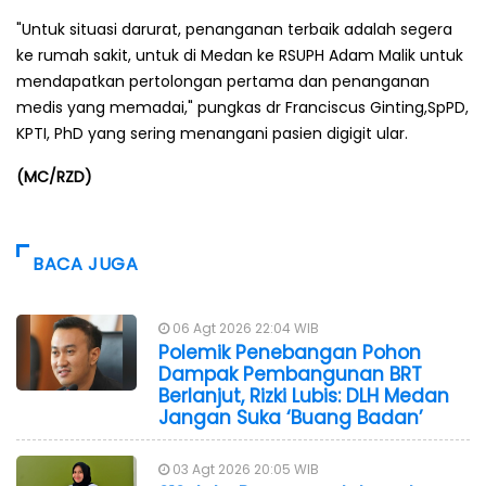
"Untuk situasi darurat, penanganan terbaik adalah segera
ke rumah sakit, untuk di Medan ke RSUPH Adam Malik untuk
mendapatkan pertolongan pertama dan penanganan
medis yang memadai," pungkas dr Franciscus Ginting,SpPD,
KPTI, PhD yang sering menangani pasien digigit ular.
(MC/RZD)
BACA JUGA
06 Agt 2026 22:04 WIB
Polemik Penebangan Pohon
Dampak Pembangunan BRT
Berlanjut, Rizki Lubis: DLH Medan
Jangan Suka ‘Buang Badan’
03 Agt 2026 20:05 WIB