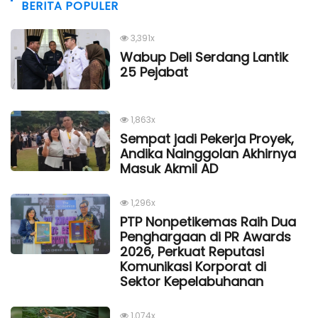
BERITA POPULER
3,391x
Wabup Deli Serdang Lantik
25 Pejabat
1,863x
Sempat jadi Pekerja Proyek,
Andika Nainggolan Akhirnya
Masuk Akmil AD
1,296x
PTP Nonpetikemas Raih Dua
Penghargaan di PR Awards
2026, Perkuat Reputasi
Komunikasi Korporat di
Sektor Kepelabuhanan
1,074x