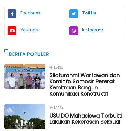
Facebook
Twitter
Youtube
Instagram
BERITA POPULER
1,513x
Silaturahmi Wartawan dan
Kominfo Samosir Pererat
Kemitraan Bangun
Komunikasi Konstruktif
1,325x
USU DO Mahasiswa Terbukti
Lakukan Kekerasan Seksual