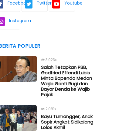
Facebook
Twitter
Youtube
Instagram
BERITA POPULER
3,023x
Salah Tetapkan PBB,
Godfried Effendi Lubis
Minta Bapenda Medan
Wajib Ganti Rugi dan
Bayar Denda ke Wajib
Pajak
2,081x
Bayu Tumangger, Anak
Sopir Angkot Sidikalang
Lolos Akmil