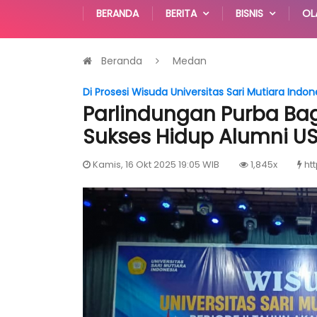
BERANDA
BERITA
BISNIS
OL
Beranda
Medan
Di Prosesi Wisuda Universitas Sari Mutiara Indon
Parlindungan Purba Bag
Sukses Hidup Alumni U
Kamis, 16 Okt 2025 19:05 WIB
1,845x
ht