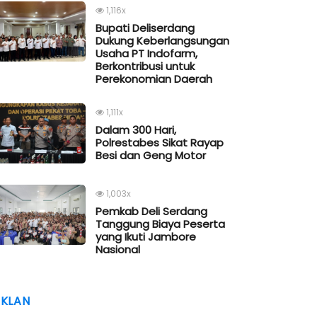
1,116x
Bupati Deliserdang
Dukung Keberlangsungan
Usaha PT Indofarm,
Berkontribusi untuk
Perekonomian Daerah
1,111x
Dalam 300 Hari,
Polrestabes Sikat Rayap
Besi dan Geng Motor
1,003x
Pemkab Deli Serdang
Tanggung Biaya Peserta
yang Ikuti Jambore
Nasional
IKLAN