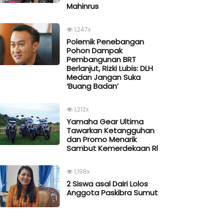
Mahinrus
1,247x
Polemik Penebangan
Pohon Dampak
Pembangunan BRT
Berlanjut, Rizki Lubis: DLH
Medan Jangan Suka
‘Buang Badan’
1,212x
Yamaha Gear Ultima
Tawarkan Ketangguhan
dan Promo Menarik
Sambut Kemerdekaan Rl
1,198x
2 Siswa asal Dairi Lolos
Anggota Paskibra Sumut