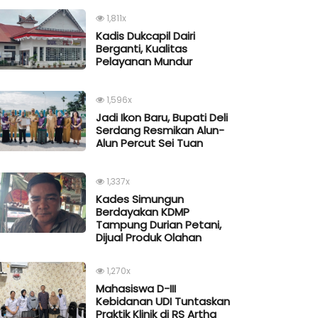
1,811x
Kadis Dukcapil Dairi
Berganti, Kualitas
Pelayanan Mundur
1,596x
Jadi Ikon Baru, Bupati Deli
Serdang Resmikan Alun-
Alun Percut Sei Tuan
1,337x
Kades Simungun
Berdayakan KDMP
Tampung Durian Petani,
Dijual Produk Olahan
1,270x
Mahasiswa D-III
Kebidanan UDI Tuntaskan
Praktik Klinik di RS Artha