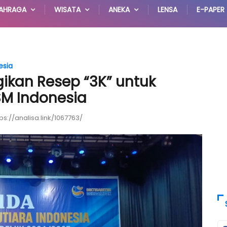
AHRAGA
WISATA
ANEKA
LENSA
E-PAPER
esia
ikan Resep “3K” untuk
SM Indonesia
tps://analisa.link/1067763/