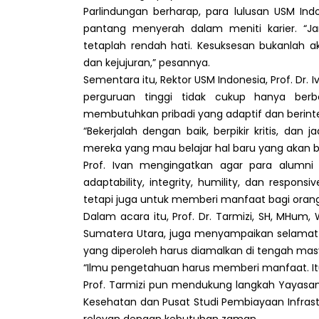
Parlindungan berharap, para lulusan USM Ind
pantang menyerah dalam meniti karier. “Jan
tetaplah rendah hati. Kesuksesan bukanlah a
dan kejujuran,” pesannya.
Sementara itu, Rektor USM Indonesia, Prof. Dr.
perguruan tinggi tidak cukup hanya berbe
membutuhkan pribadi yang adaptif dan berinte
“Bekerjalah dengan baik, berpikir kritis, dan
mereka yang mau belajar hal baru yang akan b
Prof. Ivan mengingatkan agar para alumni
adaptability, integrity, humility, dan responsi
tetapi juga untuk memberi manfaat bagi orang 
Dalam acara itu, Prof. Dr. Tarmizi, SH, MHum,
Sumatera Utara, juga menyampaikan selamat
yang diperoleh harus diamalkan di tengah mas
“Ilmu pengetahuan harus memberi manfaat. Itul
Prof. Tarmizi pun mendukung langkah Yayasa
Kesehatan dan Pusat Studi Pembiayaan Infrastr