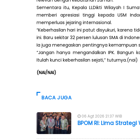
relevan dengan kebutuhan zaman.
Sementara itu, Kepala LLDikti Wilayah I Suma
memberi apresiasi tinggi kepada USM Indon
memperluas jejaring internasional.
“Keberhasilan hari ini patut disyukuri, karen
ini. Baru sekitar 32 persen lulusan SMA di Indo
Ia juga menegaskan pentingnya kemampuan sos
“Jangan hanya mengandalkan IPK. Bangun kara
Itulah kunci keberhasilan sejati,” tuturnya.(nai)
(NAI/NAI)
BACA JUGA
06 Agt 2026 21:37 WIB
BPOM RI: Lima Strateg