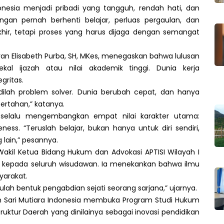
onesia menjadi pribadi yang tangguh, rendah hati, dan
gan pernah berhenti belajar, perluas pergaulan, dan
khir, tetapi proses yang harus dijaga dengan semangat
 Ivan Elisabeth Purba, SH, MKes, menegaskan bahwa lulusan
kal ijazah atau nilai akademik tinggi. Dunia kerja
gritas.
 jadilah problem solver. Dunia berubah cepat, dan hanya
ertahan,” katanya.
 selalu mengembangkan empat nilai karakter utama:
veness. “Teruslah belajar, bukan hanya untuk diri sendiri,
lain,” pesannya.
 Wakil Ketua Bidang Hukum dan Advokasi APTISI Wilayah I
 kepada seluruh wisudawan. Ia menekankan bahwa ilmu
yarakat.
ah bentuk pengabdian sejati seorang sarjana,” ujarnya.
n Sari Mutiara Indonesia membuka Program Studi Hukum
uktur Daerah yang dinilainya sebagai inovasi pendidikan