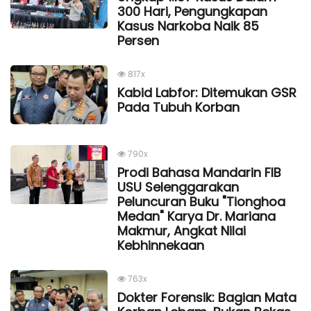
300 Hari, Pengungkapan
Kasus Narkoba Naik 85
Persen
817x
Kabid Labfor: Ditemukan GSR
Pada Tubuh Korban
790x
Prodi Bahasa Mandarin FIB
USU Selenggarakan
Peluncuran Buku "Tionghoa
Medan" Karya Dr. Mariana
Makmur, Angkat Nilai
Kebhinnekaan
763x
Dokter Forensik: Bagian Mata