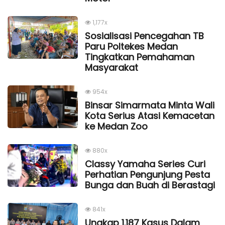
1,177x
Sosialisasi Pencegahan TB
Paru Poltekes Medan
Tingkatkan Pemahaman
Masyarakat
954x
Binsar Simarmata Minta Wali
Kota Serius Atasi Kemacetan
ke Medan Zoo
880x
Classy Yamaha Series Curi
Perhatian Pengunjung Pesta
Bunga dan Buah di Berastagi
841x
Ungkap 1.187 Kasus Dalam