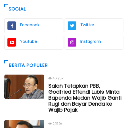
SOCIAL
Facebook
Twitter
Youtube
Instagram
BERITA POPULER
4,725x
Salah Tetapkan PBB,
Godfried Effendi Lubis Minta
Bapenda Medan Wajib Ganti
Rugi dan Bayar Denda ke
Wajib Pajak
2,159x