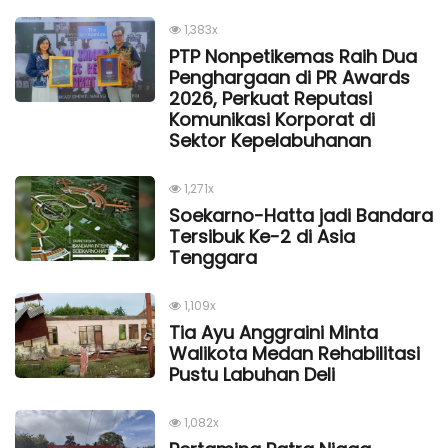
1,383x
PTP Nonpetikemas Raih Dua
Penghargaan di PR Awards
2026, Perkuat Reputasi
Komunikasi Korporat di
Sektor Kepelabuhanan
1,271x
Soekarno-Hatta jadi Bandara
Tersibuk Ke-2 di Asia
Tenggara
1,109x
Tia Ayu Anggraini Minta
Walikota Medan Rehabilitasi
Pustu Labuhan Deli
1,082x