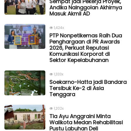
Sempat jadi Pekerja Proyek,
Andika Nainggolan Akhirnya
Masuk Akmil AD
1,424x
PTP Nonpetikemas Raih Dua
Penghargaan di PR Awards
2026, Perkuat Reputasi
Komunikasi Korporat di
Sektor Kepelabuhanan
1,333x
Soekarno-Hatta jadi Bandara
Tersibuk Ke-2 di Asia
Tenggara
1,202x
Tia Ayu Anggraini Minta
Walikota Medan Rehabilitasi
Pustu Labuhan Deli