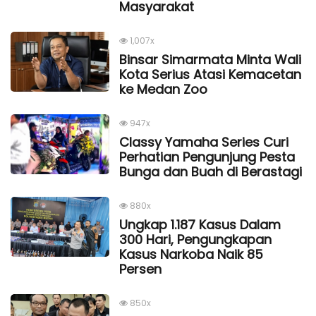
Masyarakat
1,007x
Binsar Simarmata Minta Wali
Kota Serius Atasi Kemacetan
ke Medan Zoo
947x
Classy Yamaha Series Curi
Perhatian Pengunjung Pesta
Bunga dan Buah di Berastagi
880x
Ungkap 1.187 Kasus Dalam
300 Hari, Pengungkapan
Kasus Narkoba Naik 85
Persen
850x