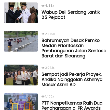
4,188x
Wabup Deli Serdang Lantik
25 Pejabat
2,449x
Bahrumsyah Desak Pemko
Medan Prioritaskan
Pembangunan Jalan Sentosa
Barat dan Sicanang
2,042x
Sempat jadi Pekerja Proyek,
Andika Nainggolan Akhirnya
Masuk Akmil AD
1,405x
PTP Nonpetikemas Raih Dua
Penghargaan di PR Awards