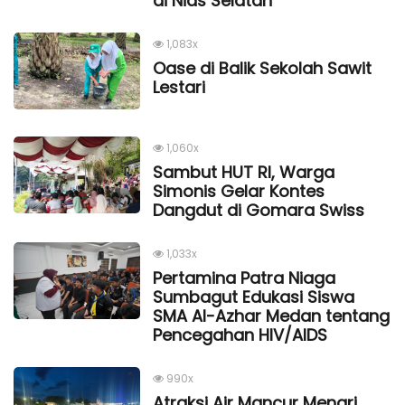
di Nias Selatan
1,083x
Oase di Balik Sekolah Sawit
Lestari
1,060x
Sambut HUT RI, Warga
Simonis Gelar Kontes
Dangdut di Gomara Swiss
1,033x
Pertamina Patra Niaga
Sumbagut Edukasi Siswa
SMA Al-Azhar Medan tentang
Pencegahan HIV/AIDS
990x
Atraksi Air Mancur Menari