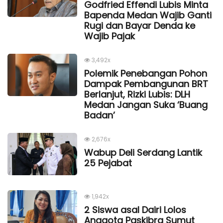
Godfried Effendi Lubis Minta
Bapenda Medan Wajib Ganti
Rugi dan Bayar Denda ke
Wajib Pajak
3,492x
Polemik Penebangan Pohon
Dampak Pembangunan BRT
Berlanjut, Rizki Lubis: DLH
Medan Jangan Suka ‘Buang
Badan’
2,676x
Wabup Deli Serdang Lantik
25 Pejabat
1,942x
2 Siswa asal Dairi Lolos
Anggota Paskibra Sumut