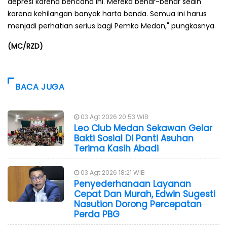
depresi karena bencana ini. Mereka benar-benar sedih
karena kehilangan banyak harta benda. Semua ini harus
menjadi perhatian serius bagi Pemko Medan," pungkasnya.
(MC/RZD)
BACA JUGA
03 Agt 2026 20:53 WIB
Leo Club Medan Sekawan Gelar
Bakti Sosial Di Panti Asuhan
Terima Kasih Abadi
03 Agt 2026 18:21 WIB
Penyederhanaan Layanan
Cepat Dan Murah, Edwin Sugesti
Nasution Dorong Percepatan
Perda PBG