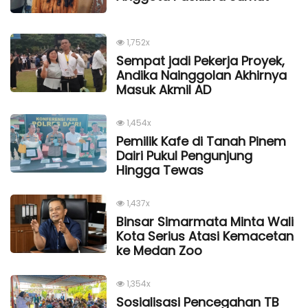
1,752x
Sempat jadi Pekerja Proyek,
Andika Nainggolan Akhirnya
Masuk Akmil AD
1,454x
Pemilik Kafe di Tanah Pinem
Dairi Pukul Pengunjung
Hingga Tewas
1,437x
Binsar Simarmata Minta Wali
Kota Serius Atasi Kemacetan
ke Medan Zoo
1,354x
Sosialisasi Pencegahan TB