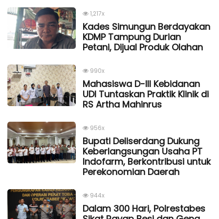
1,217x
Kades Simungun Berdayakan
KDMP Tampung Durian
Petani, Dijual Produk Olahan
990x
Mahasiswa D-III Kebidanan
UDI Tuntaskan Praktik Klinik di
RS Artha Mahinrus
956x
Bupati Deliserdang Dukung
Keberlangsungan Usaha PT
Indofarm, Berkontribusi untuk
Perekonomian Daerah
944x
Dalam 300 Hari, Polrestabes
Sikat Rayap Besi dan Geng