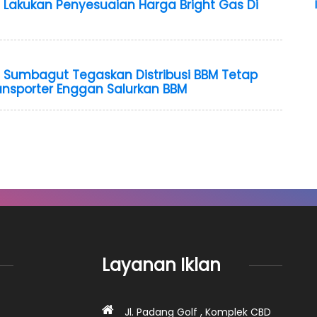
 Lakukan Penyesuaian Harga Bright Gas Di
 Sumbagut Tegaskan Distribusi BBM Tetap
ransporter Enggan Salurkan BBM
Layanan Iklan
Jl. Padang Golf , Komplek CBD