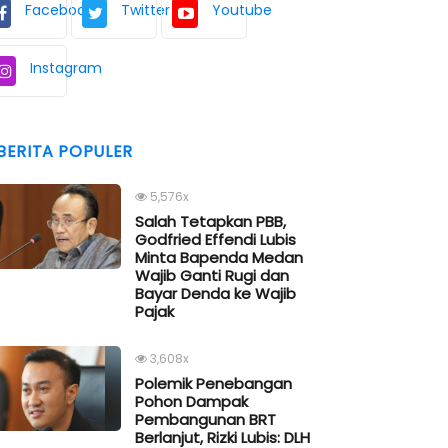
Facebook
Twitter
Youtube
Instagram
BERITA POPULER
5,576x
Salah Tetapkan PBB,
Godfried Effendi Lubis
Minta Bapenda Medan
Wajib Ganti Rugi dan
Bayar Denda ke Wajib
Pajak
3,608x
Polemik Penebangan
Pohon Dampak
Pembangunan BRT
Berlanjut, Rizki Lubis: DLH