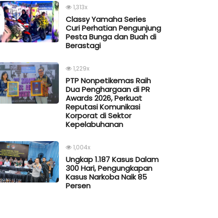
1,313x
Classy Yamaha Series
Curi Perhatian Pengunjung
Pesta Bunga dan Buah di
Berastagi
1,229x
PTP Nonpetikemas Raih
Dua Penghargaan di PR
Awards 2026, Perkuat
Reputasi Komunikasi
Korporat di Sektor
Kepelabuhanan
1,004x
Ungkap 1.187 Kasus Dalam
300 Hari, Pengungkapan
Kasus Narkoba Naik 85
Persen