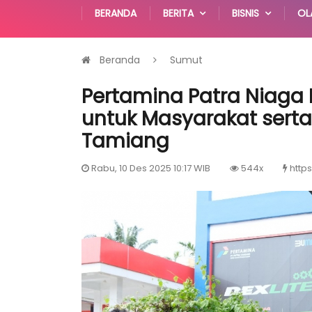
BERANDA
BERITA
BISNIS
OL
Beranda
Sumut
Pertamina Patra Niaga
untuk Masyarakat serta
Tamiang
Rabu, 10 Des 2025 10:17 WIB
544x
https