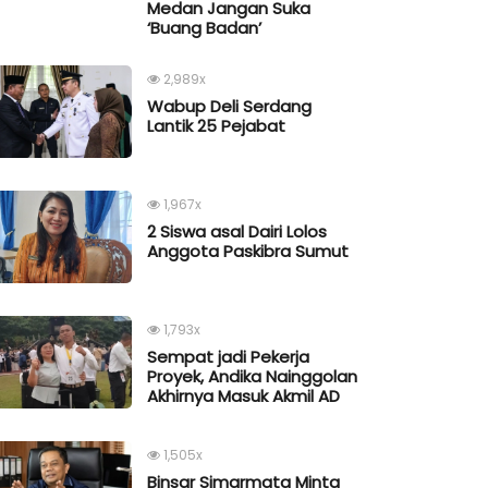
Medan Jangan Suka
‘Buang Badan’
2,989x
Wabup Deli Serdang
Lantik 25 Pejabat
1,967x
2 Siswa asal Dairi Lolos
Anggota Paskibra Sumut
1,793x
Sempat jadi Pekerja
Proyek, Andika Nainggolan
Akhirnya Masuk Akmil AD
1,505x
Binsar Simarmata Minta