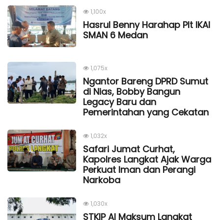
1,100x
Hasrul Benny Harahap Plt IKAl
SMAN 6 Medan
1,075x
Ngantor Bareng DPRD Sumut
di Nias, Bobby Bangun
Legacy Baru dan
Pemerintahan yang Cekatan
1,032x
Safari Jumat Curhat,
Kapolres Langkat Ajak Warga
Perkuat Iman dan Perangi
Narkoba
1,030x
STKIP Al Maksum Langkat