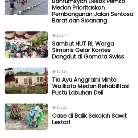
Bahrumsyah Desak Pemko
Medan Prioritaskan
Pembangunan Jalan Sentosa
Barat dan Sicanang
1,354x
Sambut HUT RI, Warga
Simonis Gelar Kontes
Dangdut di Gomara Swiss
1,342x
Tia Ayu Anggraini Minta
Walikota Medan Rehabilitasi
Pustu Labuhan Deli
1,272x
Oase di Balik Sekolah Sawit
Lestari