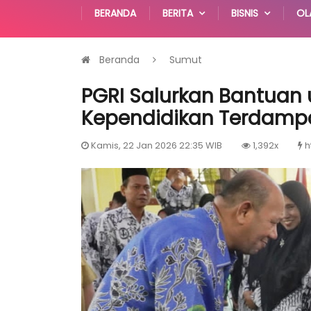
BERANDA
BERITA
BISNIS
OL
Beranda
Sumut
PGRI Salurkan Bantuan
Kependidikan Terdampak
Kamis, 22 Jan 2026 22:35 WIB
1,392x
h