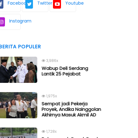
Facebook
Twitter
Youtube
Instagram
BERITA POPULER
3,986x
Wabup Deli Serdang
Lantik 25 Pejabat
1,975x
Sempat jadi Pekerja
Proyek, Andika Nainggolan
Akhirnya Masuk Akmil AD
1,728x