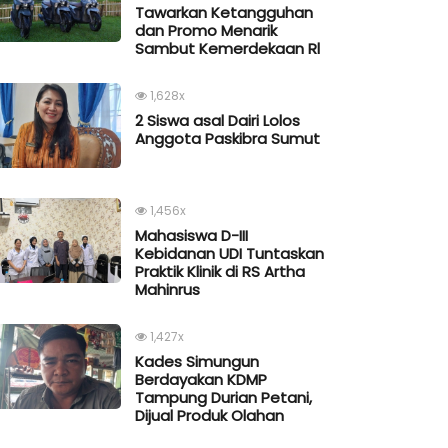
Tawarkan Ketangguhan
dan Promo Menarik
Sambut Kemerdekaan Rl
1,628x
2 Siswa asal Dairi Lolos
Anggota Paskibra Sumut
1,456x
Mahasiswa D-III
Kebidanan UDI Tuntaskan
Praktik Klinik di RS Artha
Mahinrus
1,427x
Kades Simungun
Berdayakan KDMP
Tampung Durian Petani,
Dijual Produk Olahan