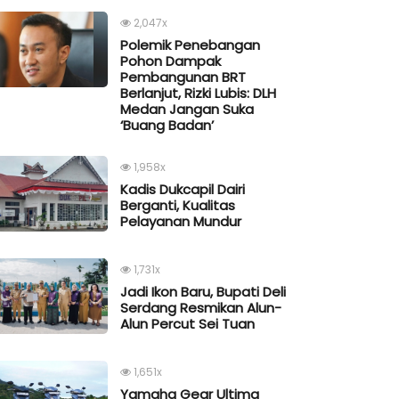
2,047x
Polemik Penebangan
Pohon Dampak
Pembangunan BRT
Berlanjut, Rizki Lubis: DLH
Medan Jangan Suka
‘Buang Badan’
1,958x
Kadis Dukcapil Dairi
Berganti, Kualitas
Pelayanan Mundur
1,731x
Jadi Ikon Baru, Bupati Deli
Serdang Resmikan Alun-
Alun Percut Sei Tuan
1,651x
Yamaha Gear Ultima