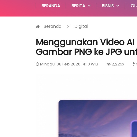
BERANDA
BERITA
BISNIS
OL
Beranda
Digital
Menggunakan Video AI
Gambar PNG ke JPG unt
Minggu, 08 Feb 2026 14:10 WIB
2,225x