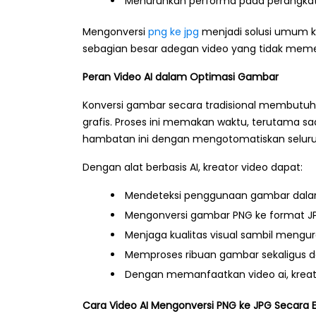
Menurunkan performa pada perangkat 
Mengonversi
png ke jpg
menjadi solusi umum kar
sebagian besar adegan video yang tidak memer
Peran Video AI dalam Optimasi Gambar
Konversi gambar secara tradisional membutu
grafis. Proses ini memakan waktu, terutama s
hambatan ini dengan mengotomatiskan seluruh
Dengan alat berbasis AI, kreator video dapat:
Mendeteksi penggunaan gambar dalam
Mengonversi gambar PNG ke format JP
Menjaga kualitas visual sambil mengura
Memproses ribuan gambar sekaligus d
Dengan memanfaatkan video ai, kreator
Cara Video AI Mengonversi PNG ke JPG Secara E