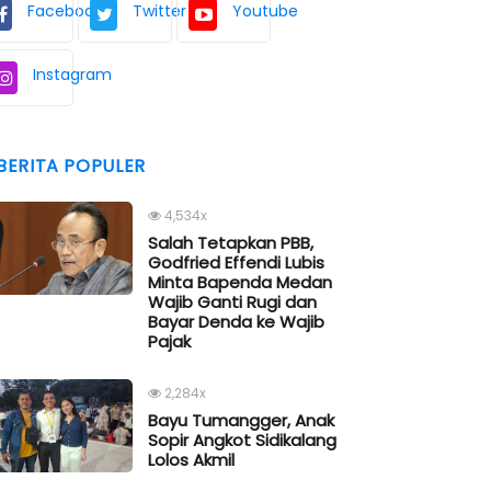
Facebook
Twitter
Youtube
Instagram
BERITA POPULER
4,534x
Salah Tetapkan PBB,
Godfried Effendi Lubis
Minta Bapenda Medan
Wajib Ganti Rugi dan
Bayar Denda ke Wajib
Pajak
2,284x
Bayu Tumangger, Anak
Sopir Angkot Sidikalang
Lolos Akmil