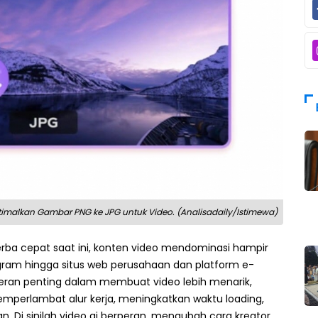
malkan Gambar PNG ke JPG untuk Video. (Analisadaily/Istimewa)
serba cepat saat ini, konten video mendominasi hampir
gram hingga situs web perusahaan dan platform e-
 peran penting dalam membuat video lebih menarik,
emperlambat alur kerja, meningkatkan waktu loading,
 Di sinilah video ai berperan, mengubah cara kreator