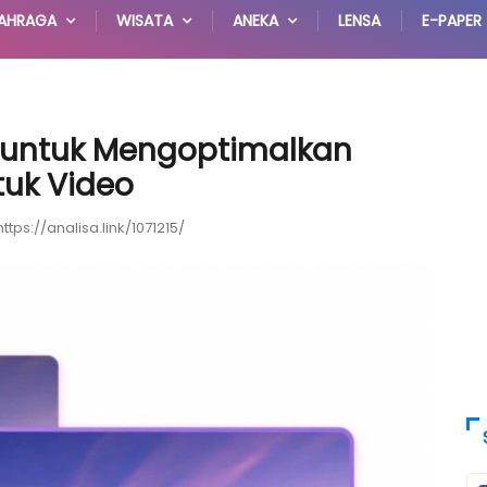
AHRAGA
WISATA
ANEKA
LENSA
E-PAPER
 untuk Mengoptimalkan
uk Video
https://analisa.link/1071215/