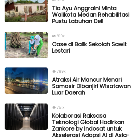
Tia Ayu Anggraini Minta
Walikota Medan Rehabilitasi
Pustu Labuhan Deli
810x
Oase di Balik Sekolah Sawit
Lestari
789x
Atraksi Air Mancur Menari
Samosir Dibanjiri Wisatawan
Luar Daerah
751x
Kolaborasi Raksasa
Teknologi Global Hadirkan
Zankore by Indosat untuk
Akselerasi Adopsi AI di Asia-