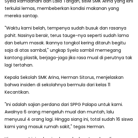
Syela Ramadhani dan Laila Tarigan, siswi SMK Arina yang kini
terkulai lemas, membeberkan kondisi makanan yang
mereka santap.
"Waktu kami belah, tempenya sudah busuk dan rasanya
pahit. Nasinya berair, terus tauge-nya seperti sudah lama
dan belum masak. Ikannya tongkol kering ditaruh begitu
saja di atas sambal," ungkap Syela sambil memegang
kantong plastik, berjaga-jaga jika rasa mual di perutnya tak
lagi tertahan.
Kepala Sekolah SMK Arina, Herman Sitorus, menjelaskan
bahwa insiden di sekolahnya bermula dari kelas 11
Kecantikan.
"Ini adalah sajian perdana dari SPPG Palapa untuk kami.
Awalnya 6 orang mengeluh mual dan muntah, lalu
menyusul 4 orang lagi. Hingga siang ini, total sudah 16 siswa
kami yang masuk rumah sakit," tegas Herman.