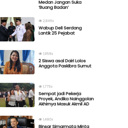
Medan Jangan Suka
‘Buang Badan’
2,846x
Wabup Deli Serdang
Lantik 25 Pejabat
1,958x
2 Siswa asal Dairi Lolos
Anggota Paskibra Sumut
1,775x
Sempat jadi Pekerja
Proyek, Andika Nainggolan
Akhirnya Masuk Akmil AD
1,480x
Binsar Simarmata Minta