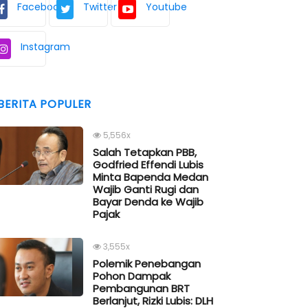
Facebook
Twitter
Youtube
Instagram
BERITA POPULER
5,556x
Salah Tetapkan PBB,
Godfried Effendi Lubis
Minta Bapenda Medan
Wajib Ganti Rugi dan
Bayar Denda ke Wajib
Pajak
3,555x
Polemik Penebangan
Pohon Dampak
Pembangunan BRT
Berlanjut, Rizki Lubis: DLH