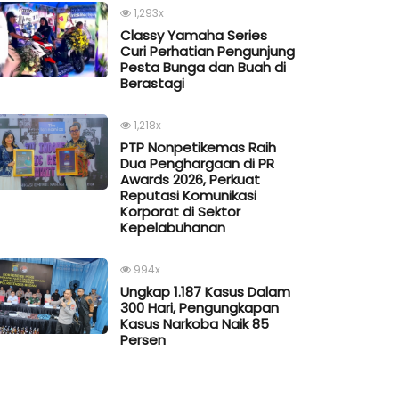
1,293x
Classy Yamaha Series
Curi Perhatian Pengunjung
Pesta Bunga dan Buah di
Berastagi
1,218x
PTP Nonpetikemas Raih
Dua Penghargaan di PR
Awards 2026, Perkuat
Reputasi Komunikasi
Korporat di Sektor
Kepelabuhanan
994x
Ungkap 1.187 Kasus Dalam
300 Hari, Pengungkapan
Kasus Narkoba Naik 85
Persen