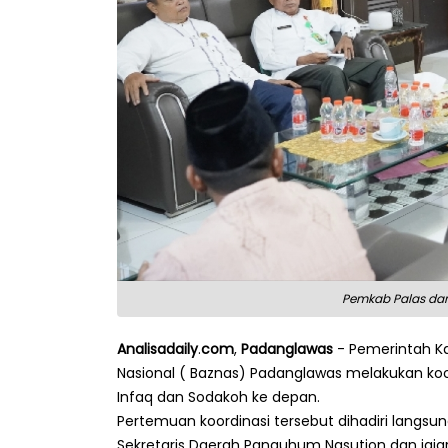
Pemkab Palas dan 
Analisadaily
.
com
,
Padanglawas
- Pemerintah K
Nasional ( Baznas) Padanglawas melakukan koo
Infaq dan Sodakoh ke depan.
Pertemuan koordinasi tersebut dihadiri langsu
Sekretaris Daerah Panguhum Nasution dan jaj