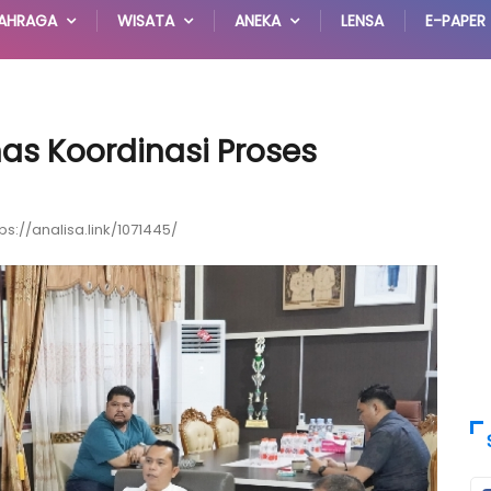
AHRAGA
WISATA
ANEKA
LENSA
E-PAPER
as Koordinasi Proses
tps://analisa.link/1071445/