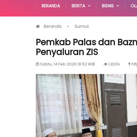
BERANDA
BERITA
BISNIS
OL
Beranda
Sumut
Pemkab Palas dan Bazn
Penyaluran ZIS
Sabtu, 14 Feb 2026 19:52 WIB
1,820x
ht