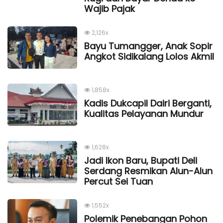
Wajib Pajak
2,126x
Bayu Tumangger, Anak Sopir
Angkot Sidikalang Lolos Akmil
1,858x
Kadis Dukcapil Dairi Berganti,
Kualitas Pelayanan Mundur
1,628x
Jadi Ikon Baru, Bupati Deli
Serdang Resmikan Alun-Alun
Percut Sei Tuan
1,552x
Polemik Penebangan Pohon