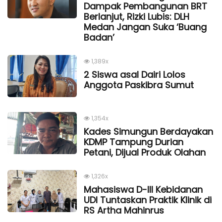
Dampak Pembangunan BRT
Berlanjut, Rizki Lubis: DLH
Medan Jangan Suka ‘Buang
Badan’
1,389x
2 Siswa asal Dairi Lolos
Anggota Paskibra Sumut
1,354x
Kades Simungun Berdayakan
KDMP Tampung Durian
Petani, Dijual Produk Olahan
1,326x
Mahasiswa D-III Kebidanan
UDI Tuntaskan Praktik Klinik di
RS Artha Mahinrus