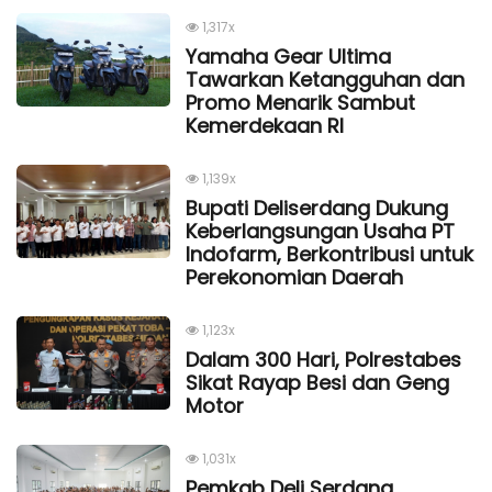
1,317x
Yamaha Gear Ultima
Tawarkan Ketangguhan dan
Promo Menarik Sambut
Kemerdekaan Rl
1,139x
Bupati Deliserdang Dukung
Keberlangsungan Usaha PT
Indofarm, Berkontribusi untuk
Perekonomian Daerah
1,123x
Dalam 300 Hari, Polrestabes
Sikat Rayap Besi dan Geng
Motor
1,031x
Pemkab Deli Serdang