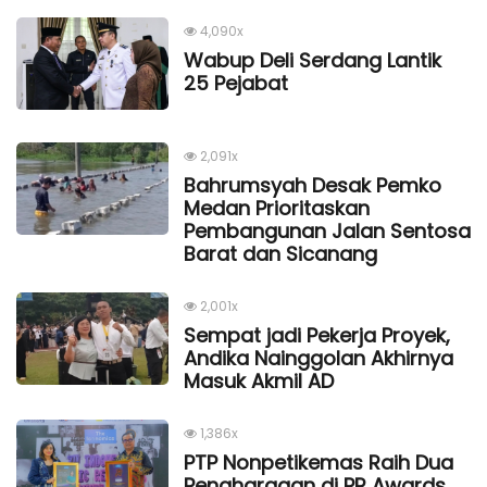
4,090x
Wabup Deli Serdang Lantik
25 Pejabat
2,091x
Bahrumsyah Desak Pemko
Medan Prioritaskan
Pembangunan Jalan Sentosa
Barat dan Sicanang
2,001x
Sempat jadi Pekerja Proyek,
Andika Nainggolan Akhirnya
Masuk Akmil AD
1,386x
PTP Nonpetikemas Raih Dua
Penghargaan di PR Awards