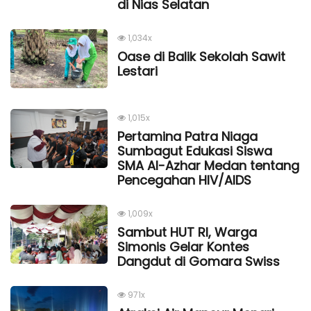
di Nias Selatan
1,034x
Oase di Balik Sekolah Sawit
Lestari
1,015x
Pertamina Patra Niaga
Sumbagut Edukasi Siswa
SMA Al-Azhar Medan tentang
Pencegahan HIV/AIDS
1,009x
Sambut HUT RI, Warga
Simonis Gelar Kontes
Dangdut di Gomara Swiss
971x