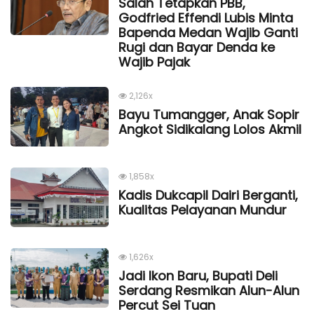
Salah Tetapkan PBB,
Godfried Effendi Lubis Minta
Bapenda Medan Wajib Ganti
Rugi dan Bayar Denda ke
Wajib Pajak
2,126x
Bayu Tumangger, Anak Sopir
Angkot Sidikalang Lolos Akmil
1,858x
Kadis Dukcapil Dairi Berganti,
Kualitas Pelayanan Mundur
1,626x
Jadi Ikon Baru, Bupati Deli
Serdang Resmikan Alun-Alun
Percut Sei Tuan