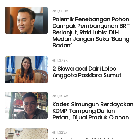
1,538x
Polemik Penebangan Pohon
Dampak Pembangunan BRT
Berlanjut, Rizki Lubis: DLH
Medan Jangan Suka ‘Buang
Badan’
1,378x
2 Siswa asal Dairi Lolos
Anggota Paskibra Sumut
1,354x
Kades Simungun Berdayakan
KDMP Tampung Durian
Petani, Dijual Produk Olahan
1,323x