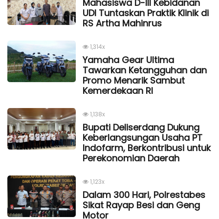
Mahasiswa D-III Kebidanan
UDI Tuntaskan Praktik Klinik di
RS Artha Mahinrus
1,314x
Yamaha Gear Ultima
Tawarkan Ketangguhan dan
Promo Menarik Sambut
Kemerdekaan Rl
1,138x
Bupati Deliserdang Dukung
Keberlangsungan Usaha PT
Indofarm, Berkontribusi untuk
Perekonomian Daerah
1,123x
Dalam 300 Hari, Polrestabes
Sikat Rayap Besi dan Geng
Motor