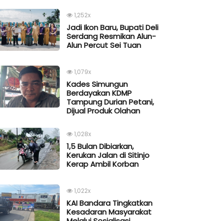
1,252x
Jadi Ikon Baru, Bupati Deli
Serdang Resmikan Alun-
Alun Percut Sei Tuan
1,079x
Kades Simungun
Berdayakan KDMP
Tampung Durian Petani,
Dijual Produk Olahan
1,028x
1,5 Bulan Dibiarkan,
Kerukan Jalan di Sitinjo
Kerap Ambil Korban
1,022x
KAI Bandara Tingkatkan
Kesadaran Masyarakat
Melalui Sosialisasi