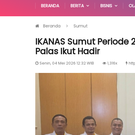
BERANDA
BERITA
BISNIS
OL
Beranda
Sumut
IKANAS Sumut Periode 2
Palas Ikut Hadir
Senin, 04 Mei 2026 12:32 WIB
1,316x
htt