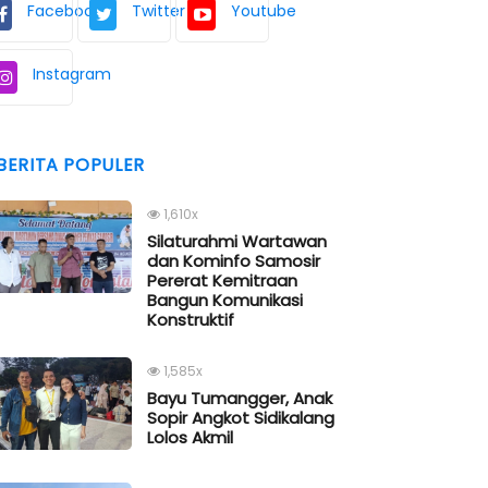
Facebook
Twitter
Youtube
Instagram
BERITA POPULER
1,610x
Silaturahmi Wartawan
dan Kominfo Samosir
Pererat Kemitraan
Bangun Komunikasi
Konstruktif
1,585x
Bayu Tumangger, Anak
Sopir Angkot Sidikalang
Lolos Akmil