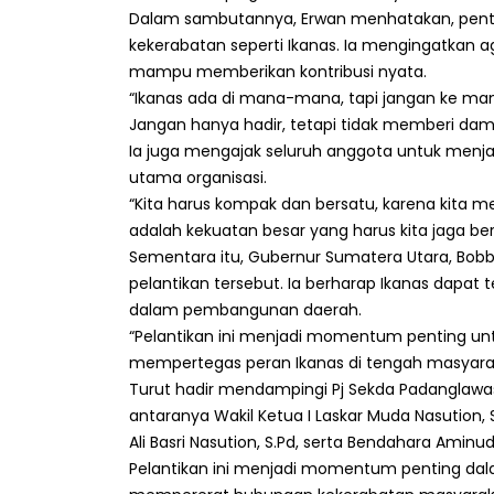
Dalam sambutannya, Erwan menhatakan, penting
kekerabatan seperti Ikanas. Ia mengingatkan ag
mampu memberikan kontribusi nyata.
“Ikanas ada di mana-mana, tapi jangan ke mana
Jangan hanya hadir, tetapi tidak memberi damp
Ia juga mengajak seluruh anggota untuk men
utama organisasi.
“Kita harus kompak dan bersatu, karena kita mem
adalah kekuatan besar yang harus kita jaga b
Sementara itu, Gubernur Sumatera Utara, Bobb
pelantikan tersebut. Ia berharap Ikanas dapat
dalam pembangunan daerah.
“Pelantikan ini menjadi momentum penting unt
mempertegas peran Ikanas di tengah masyaraka
Turut hadir mendampingi Pj Sekda Padanglawas
antaranya Wakil Ketua I Laskar Muda Nasution, S
Ali Basri Nasution, S.Pd, serta Bendahara Aminu
Pelantikan ini menjadi momentum penting dala