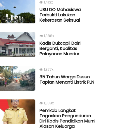
1,413x
USU DO Mahasiswa
Terbukti Lakukan
Kekerasan Seksual
1,388x
Kadis Dukcapil Dairi
Berganti, Kualitas
Pelayanan Mundur
1,377x
35 Tahun Warga Dusun
Tapian Menanti Listrik PLN
1,338x
Pemkab Langkat
Tegaskan Pengunduran
Diri Kadis Pendidikan Murni
Alasan Keluarga