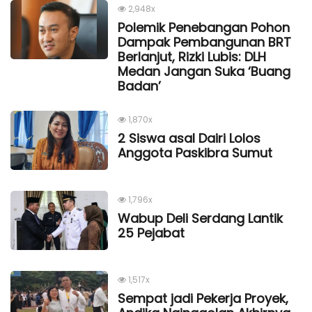
2,948x
Polemik Penebangan Pohon
Dampak Pembangunan BRT
Berlanjut, Rizki Lubis: DLH
Medan Jangan Suka ‘Buang
Badan’
1,870x
2 Siswa asal Dairi Lolos
Anggota Paskibra Sumut
1,796x
Wabup Deli Serdang Lantik
25 Pejabat
1,517x
Sempat jadi Pekerja Proyek,