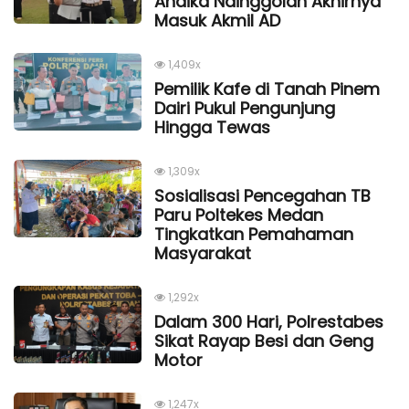
Andika Nainggolan Akhirnya
Masuk Akmil AD
1,409x
Pemilik Kafe di Tanah Pinem
Dairi Pukul Pengunjung
Hingga Tewas
1,309x
Sosialisasi Pencegahan TB
Paru Poltekes Medan
Tingkatkan Pemahaman
Masyarakat
1,292x
Dalam 300 Hari, Polrestabes
Sikat Rayap Besi dan Geng
Motor
1,247x