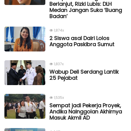
Berlanjut, Rizki Lubis: DLH
Medan Jangan Suka ‘Buang
Badan’
1,874x
2 Siswa asal Dairi Lolos
Anggota Paskibra Sumut
1,837x
Wabup Deli Serdang Lantik
25 Pejabat
1,535x
Sempat jadi Pekerja Proyek,
Andika Nainggolan Akhirnya
Masuk Akmil AD