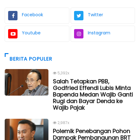
Facebook
Twitter
Youtube
Instagram
BERITA POPULER
5,392x
Salah Tetapkan PBB,
Godfried Effendi Lubis Minta
Bapenda Medan Wajib Ganti
Rugi dan Bayar Denda ke
Wajib Pajak
2,987x
Polemik Penebangan Pohon
Dampak Pembangunan BRT