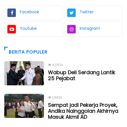
Facebook
Twitter
Youtube
Instagram
BERITA POPULER
4,062x
Wabup Deli Serdang Lantik
25 Pejabat
1,993x
Sempat jadi Pekerja Proyek,
Andika Nainggolan Akhirnya
Masuk Akmil AD