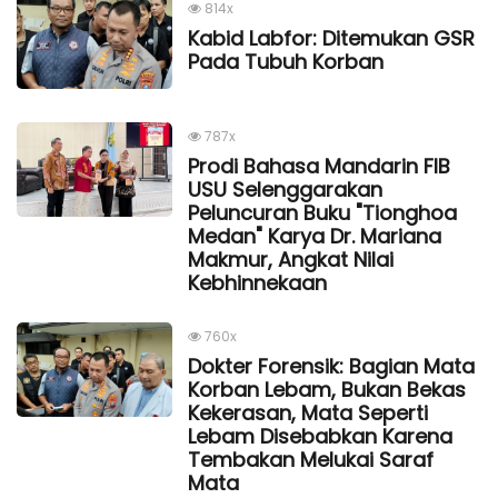
814x
Kabid Labfor: Ditemukan GSR
Pada Tubuh Korban
787x
Prodi Bahasa Mandarin FIB
USU Selenggarakan
Peluncuran Buku "Tionghoa
Medan" Karya Dr. Mariana
Makmur, Angkat Nilai
Kebhinnekaan
760x
Dokter Forensik: Bagian Mata
Korban Lebam, Bukan Bekas
Kekerasan, Mata Seperti
Lebam Disebabkan Karena
Tembakan Melukai Saraf
Mata