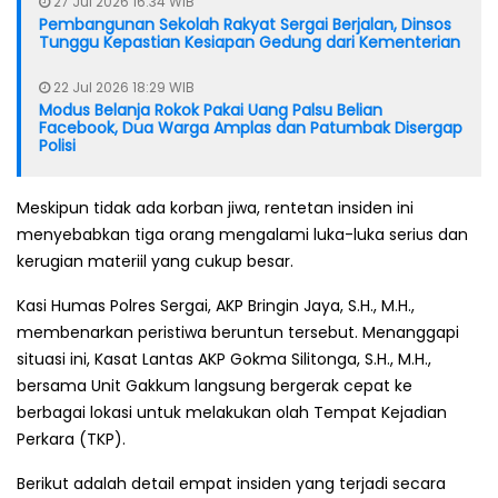
27 Jul 2026 16:34 WIB
Pembangunan Sekolah Rakyat Sergai Berjalan, Dinsos
Tunggu Kepastian Kesiapan Gedung dari Kementerian
22 Jul 2026 18:29 WIB
Modus Belanja Rokok Pakai Uang Palsu Belian
Facebook, Dua Warga Amplas dan Patumbak Disergap
Polisi
Meskipun tidak ada korban jiwa, rentetan insiden ini
menyebabkan tiga orang mengalami luka-luka serius dan
kerugian materiil yang cukup besar.
Kasi Humas Polres Sergai, AKP Bringin Jaya, S.H., M.H.,
membenarkan peristiwa beruntun tersebut. Menanggapi
situasi ini, Kasat Lantas AKP Gokma Silitonga, S.H., M.H.,
bersama Unit Gakkum langsung bergerak cepat ke
berbagai lokasi untuk melakukan olah Tempat Kejadian
Perkara (TKP).
Berikut adalah detail empat insiden yang terjadi secara