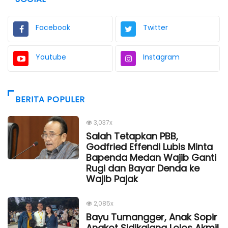
Facebook
Twitter
Youtube
Instagram
BERITA POPULER
3,037x
Salah Tetapkan PBB,
Godfried Effendi Lubis Minta
Bapenda Medan Wajib Ganti
Rugi dan Bayar Denda ke
Wajib Pajak
2,085x
Bayu Tumangger, Anak Sopir
Angkot Sidikalang Lolos Akmil