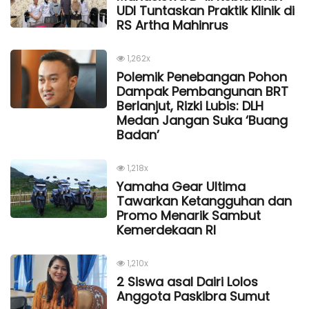
UDI Tuntaskan Praktik Klinik di
RS Artha Mahinrus
1,262x
Polemik Penebangan Pohon
Dampak Pembangunan BRT
Berlanjut, Rizki Lubis: DLH
Medan Jangan Suka ‘Buang
Badan’
1,218x
Yamaha Gear Ultima
Tawarkan Ketangguhan dan
Promo Menarik Sambut
Kemerdekaan Rl
1,210x
2 Siswa asal Dairi Lolos
Anggota Paskibra Sumut