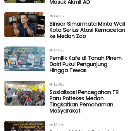
Masuk Akmil AD
1,490x
Binsar Simarmata Minta Wali
Kota Serius Atasi Kemacetan
ke Medan Zoo
1,469x
Pemilik Kafe di Tanah Pinem
Dairi Pukul Pengunjung
Hingga Tewas
1,368x
Sosialisasi Pencegahan TB
Paru Poltekes Medan
Tingkatkan Pemahaman
Masyarakat
1,342x