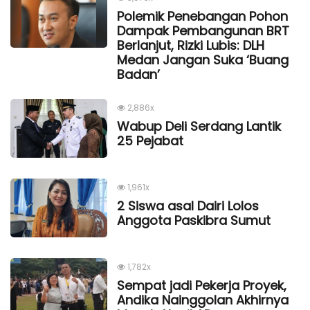
Polemik Penebangan Pohon
Dampak Pembangunan BRT
Berlanjut, Rizki Lubis: DLH
Medan Jangan Suka ‘Buang
Badan’
2,886x
Wabup Deli Serdang Lantik
25 Pejabat
1,961x
2 Siswa asal Dairi Lolos
Anggota Paskibra Sumut
1,782x
Sempat jadi Pekerja Proyek,
Andika Nainggolan Akhirnya