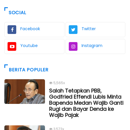
SOCIAL
Facebook
Twitter
Youtube
Instagram
BERITA POPULER
5,565x
Salah Tetapkan PBB,
Godfried Effendi Lubis Minta
Bapenda Medan Wajib Ganti
Rugi dan Bayar Denda ke
Wajib Pajak
3,573x