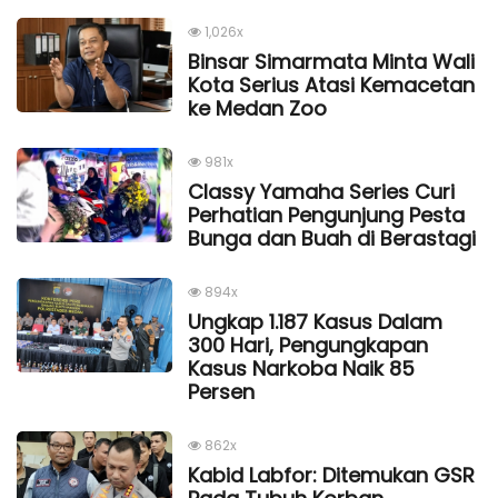
1,026x
Binsar Simarmata Minta Wali
Kota Serius Atasi Kemacetan
ke Medan Zoo
981x
Classy Yamaha Series Curi
Perhatian Pengunjung Pesta
Bunga dan Buah di Berastagi
894x
Ungkap 1.187 Kasus Dalam
300 Hari, Pengungkapan
Kasus Narkoba Naik 85
Persen
862x
Kabid Labfor: Ditemukan GSR