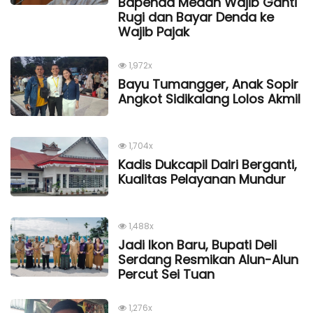
Bapenda Medan Wajib Ganti
Rugi dan Bayar Denda ke
Wajib Pajak
1,972x
Bayu Tumangger, Anak Sopir
Angkot Sidikalang Lolos Akmil
1,704x
Kadis Dukcapil Dairi Berganti,
Kualitas Pelayanan Mundur
1,488x
Jadi Ikon Baru, Bupati Deli
Serdang Resmikan Alun-Alun
Percut Sei Tuan
1,276x