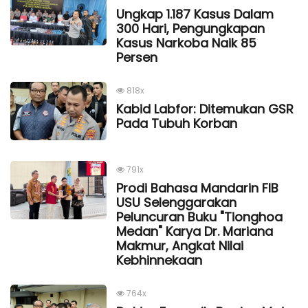
Ungkap 1.187 Kasus Dalam
300 Hari, Pengungkapan
Kasus Narkoba Naik 85
Persen
818x
Kabid Labfor: Ditemukan GSR
Pada Tubuh Korban
791x
Prodi Bahasa Mandarin FIB
USU Selenggarakan
Peluncuran Buku "Tionghoa
Medan" Karya Dr. Mariana
Makmur, Angkat Nilai
Kebhinnekaan
764x