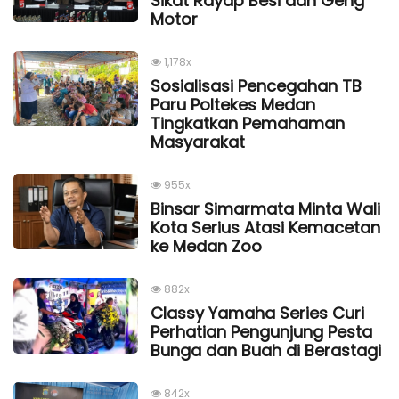
Sikat Rayap Besi dan Geng
Motor
1,178x
Sosialisasi Pencegahan TB
Paru Poltekes Medan
Tingkatkan Pemahaman
Masyarakat
955x
Binsar Simarmata Minta Wali
Kota Serius Atasi Kemacetan
ke Medan Zoo
882x
Classy Yamaha Series Curi
Perhatian Pengunjung Pesta
Bunga dan Buah di Berastagi
842x