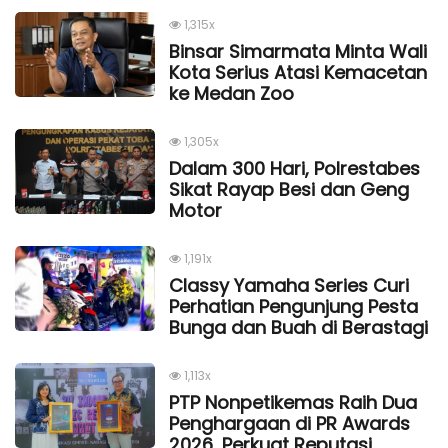
1,315x
Binsar Simarmata Minta Wali
Kota Serius Atasi Kemacetan
ke Medan Zoo
1,305x
Dalam 300 Hari, Polrestabes
Sikat Rayap Besi dan Geng
Motor
1,191x
Classy Yamaha Series Curi
Perhatian Pengunjung Pesta
Bunga dan Buah di Berastagi
1,113x
PTP Nonpetikemas Raih Dua
Penghargaan di PR Awards
2026, Perkuat Reputasi