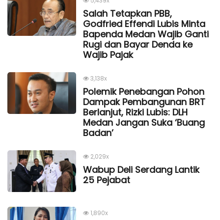
5,439x
Salah Tetapkan PBB,
Godfried Effendi Lubis Minta
Bapenda Medan Wajib Ganti
Rugi dan Bayar Denda ke
Wajib Pajak
3,138x
Polemik Penebangan Pohon
Dampak Pembangunan BRT
Berlanjut, Rizki Lubis: DLH
Medan Jangan Suka ‘Buang
Badan’
2,029x
Wabup Deli Serdang Lantik
25 Pejabat
1,890x