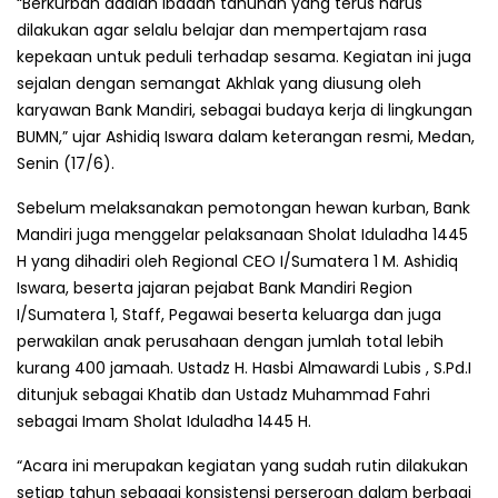
“Berkurban adalah ibadah tahunan yang terus harus
dilakukan agar selalu belajar dan mempertajam rasa
kepekaan untuk peduli terhadap sesama. Kegiatan ini juga
sejalan dengan semangat Akhlak yang diusung oleh
karyawan Bank Mandiri, sebagai budaya kerja di lingkungan
BUMN,” ujar Ashidiq Iswara dalam keterangan resmi, Medan,
Senin (17/6).
Sebelum melaksanakan pemotongan hewan kurban, Bank
Mandiri juga menggelar pelaksanaan Sholat Iduladha 1445
H yang dihadiri oleh Regional CEO I/Sumatera 1 M. Ashidiq
Iswara, beserta jajaran pejabat Bank Mandiri Region
I/Sumatera 1, Staff, Pegawai beserta keluarga dan juga
perwakilan anak perusahaan dengan jumlah total lebih
kurang 400 jamaah. Ustadz H. Hasbi Almawardi Lubis , S.Pd.I
ditunjuk sebagai Khatib dan Ustadz Muhammad Fahri
sebagai Imam Sholat Iduladha 1445 H.
“Acara ini merupakan kegiatan yang sudah rutin dilakukan
setiap tahun sebagai konsistensi perseroan dalam berbagi