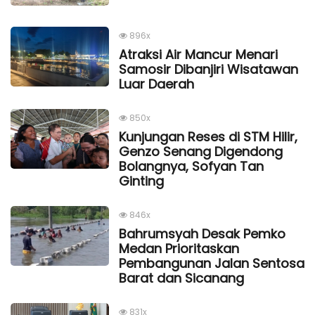
896x
Atraksi Air Mancur Menari
Samosir Dibanjiri Wisatawan
Luar Daerah
850x
Kunjungan Reses di STM Hilir,
Genzo Senang Digendong
Bolangnya, Sofyan Tan
Ginting
846x
Bahrumsyah Desak Pemko
Medan Prioritaskan
Pembangunan Jalan Sentosa
Barat dan Sicanang
831x