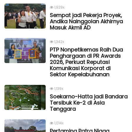
1,929x
Sempat jadi Pekerja Proyek,
Andika Nainggolan Akhirnya
Masuk Akmil AD
1,342x
PTP Nonpetikemas Raih Dua
Penghargaan di PR Awards
2026, Perkuat Reputasi
Komunikasi Korporat di
Sektor Kepelabuhanan
1,139x
Soekarno-Hatta jadi Bandara
Tersibuk Ke-2 di Asia
Tenggara
1,014x
Pertamina Patra Niaga