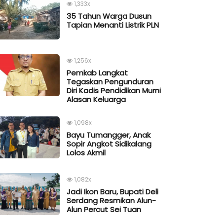
1,333x
35 Tahun Warga Dusun
Tapian Menanti Listrik PLN
1,256x
Pemkab Langkat
Tegaskan Pengunduran
Diri Kadis Pendidikan Murni
Alasan Keluarga
1,098x
Bayu Tumangger, Anak
Sopir Angkot Sidikalang
Lolos Akmil
1,082x
Jadi Ikon Baru, Bupati Deli
Serdang Resmikan Alun-
Alun Percut Sei Tuan