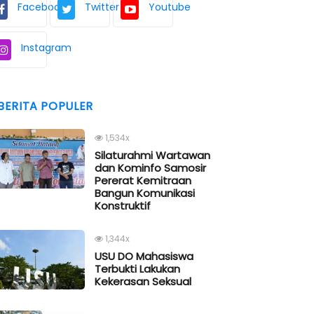
Facebook
Twitter
Youtube
Instagram
BERITA POPULER
1,534x
Silaturahmi Wartawan
dan Kominfo Samosir
Pererat Kemitraan
Bangun Komunikasi
Konstruktif
1,344x
USU DO Mahasiswa
Terbukti Lakukan
Kekerasan Seksual