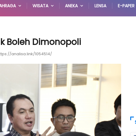
AHRAGA
WISATA
ANEKA
LENSA
E-PAPER
ak Boleh Dimonopoli
ttps://analisa.link/1054514/