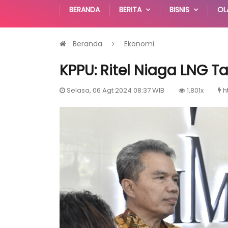
BERANDA
BERITA
BISNIS
OL
Beranda
Ekonomi
KPPU: Ritel Niaga LNG T
Selasa, 06 Agt 2024 08:37 WIB
1,801x
h