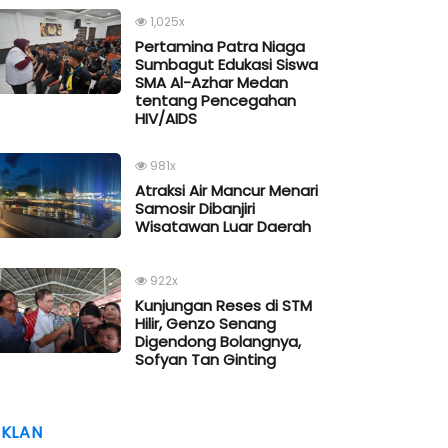
1,025x
Pertamina Patra Niaga
Sumbagut Edukasi Siswa
SMA Al-Azhar Medan
tentang Pencegahan
HIV/AIDS
981x
Atraksi Air Mancur Menari
Samosir Dibanjiri
Wisatawan Luar Daerah
922x
Kunjungan Reses di STM
Hilir, Genzo Senang
Digendong Bolangnya,
Sofyan Tan Ginting
IKLAN