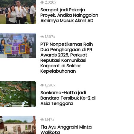
2,020x
Sempat jadi Pekerja
Proyek, Andika Nainggolan
Akhirnya Masuk Akmil AD
1,397x
PTP Nonpetikemas Raih
Dua Penghargaan di PR
Awards 2026, Perkuat
Reputasi Komunikasi
Korporat di Sektor
Kepelabuhanan
1,296x
Soekarno-Hatta jadi
Bandara Tersibuk Ke-2 di
Asia Tenggara
1,147x
Tia Ayu Anggraini Minta
Walikota