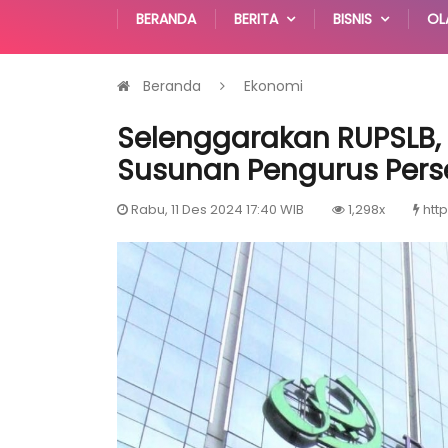
BERANDA
BERITA
BISNIS
OL
Beranda
Ekonomi
Selenggarakan RUPSLB
Susunan Pengurus Pers
Rabu, 11 Des 2024 17:40 WIB
1,298x
htt