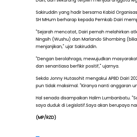
Dairi, dan sekarang terpilih menjadi anggota legi
Sakiruddin yang hadir bersama Kabid Organisa
SH MHum berharap kepada Pemkab Dairi memp
"Sejarah mencatat, Dairi pernah melahirkan atle
Ningsih (Wushu) dan Marlando Sihombing (bilia
menjanjikan," ujar Sakiruddin.
"Dengan berolahraga, mewujudkan masyarakat s
dan senantiasa berfikir positif," ujarnya.
Sekda Jonny Hutasohit mengakui APBD Dairi 20
pun tidak maksimal. "Kiranya nanti anggaran u
Hal senada disampaikan Halim Lumbanbatu. "Sa
saya duduk di Legislatif.Saya akan berupaya nan
(MP/RZD)