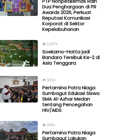
PTP Nonpetikemas Raih
Dua Penghargaan di PR
Awards 2026, Perkuat
Reputasi Komunikasi
Korporat di Sektor
Kepelabuhanan
1,067x
Soekarno-Hatta jadi
Bandara Tersibuk Ke-2 di
Asia Tenggara
923x
Pertamina Patra Niaga
Sumbagut Edukasi Siswa
SMA Al-Azhar Medan
tentang Pencegahan
HIV/AIDS
916x
Pertamina Patra Niaga
Sumbagut Lakukan