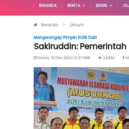
BERANDA
BERITA
BISNIS
OL
Beranda
Umum
Mangarangap Pimpin KONI Dairi
Sakiruddin: Pemerintah
Kamis, 19 Des 2024 21:07 WIB
3,588x
h