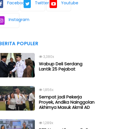
Facebook
Twitter
Youtube
Instagram
BERITA POPULER
3,380x
Wabup Deli Serdang
Lantik 25 Pejabat
1,856x
Sempat jadi Pekerja
Proyek, Andika Nainggolan
Akhirnya Masuk Akmil AD
1,289x