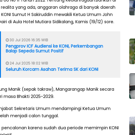
ya UU No 11 Tahun 2022 Tentang Keolahragaan.Bahkan di
ealita yang ada, anggaran olahraga di banyak daerah
a KONI Sumut H Sakiruddin mewakili Ketua Umum John
 di Aula Hotel Mutiara Sidikalang, Kamis (19/12) sore.
30 Jul 2026 16:35 WIB
Pengprov ICF Audiensi ke KONI, Perkembangan
Balap Sepeda Sumut Positif
24 Jul 2025 18:02 WIB
Seluruh Korcam Asahan Terima SK dari KONI
ung Manik (sepak takraw), Mangarangap Manik secara
ri masa Bhakti 2025-2029.
enjabat Sekretaris Umum mendampingi Ketua Umum
telah menjadi calon tunggal.
m pencalonan karena sudah dua periode memimpin KONI