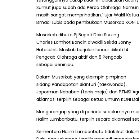
sesungguhnya cukup kuat. Ini dibuktikan adan
Sumut juga sudah ada Perda Olahraga. Namun r
masih sangat memprihatikan," ujar Wakil Ketu
Ismadi Lubis pada pembukaan Musorkab KONI Dairi
Musorkab dibuka Pj Bupati Dairi Surung
Charles Lamhot Bancin diwakili Sekda Jonny
Hutasohit. Muskab berjalan lancar diikuti 14
Pengcab Olahraga aktif dan 8 Pengcab
sebagai peninjau.
Dalam Musorkab yang dipimpin pimpinan
sidang Pandapotan Sianturi (taekwondo),
Japorman Nababan (tenis meja) dan PTMSI Ag
aklamasi terpilih sebagai Ketua Umum KONI Dai
Mangarangap yang di periode sebelumnya m
Halim Lumbanbatu, terpilih secara aklamasi se
Sementara Halim Lumbanbatu tidak ikut dala