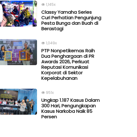
1,145x
Classy Yamaha Series
Curi Perhatian Pengunjung
Pesta Bunga dan Buah di
Berastagi
1,049x
PTP Nonpetikemas Raih
Dua Penghargaan di PR
Awards 2026, Perkuat
Reputasi Komunikasi
Korporat di Sektor
Kepelabuhanan
951x
Ungkap 1.187 Kasus Dalam
300 Hari, Pengungkapan
Kasus Narkoba Naik 85
Persen