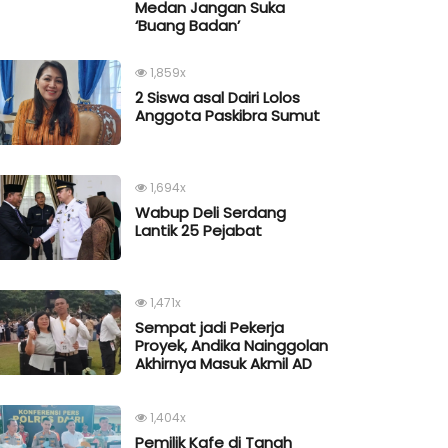
Medan Jangan Suka
‘Buang Badan’
1,859x
2 Siswa asal Dairi Lolos
Anggota Paskibra Sumut
1,694x
Wabup Deli Serdang
Lantik 25 Pejabat
1,471x
Sempat jadi Pekerja
Proyek, Andika Nainggolan
Akhirnya Masuk Akmil AD
1,404x
Pemilik Kafe di Tanah