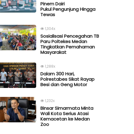
Pinem Dairi
Pukul Pengunjung Hingga
Tewas
1,304x
Sosialisasi Pencegahan TB
Paru Poltekes Medan
Tingkatkan Pemahaman
Masyarakat
1,288x
Dalam 300 Hari,
Polrestabes Sikat Rayap
Besi dan Geng Motor
1,232x
Binsar Simarmata Minta
Wali Kota Serius Atasi
Kemacetan ke Medan
Zoo