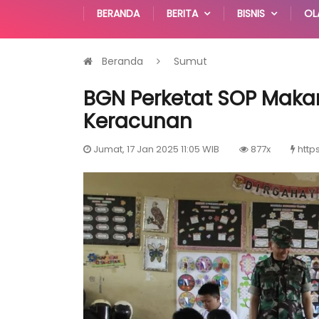
BERANDA
BERITA
BISNIS
OL
Beranda
Sumut
BGN Perketat SOP Makan
Keracunan
Jumat, 17 Jan 2025 11:05 WIB
877x
http