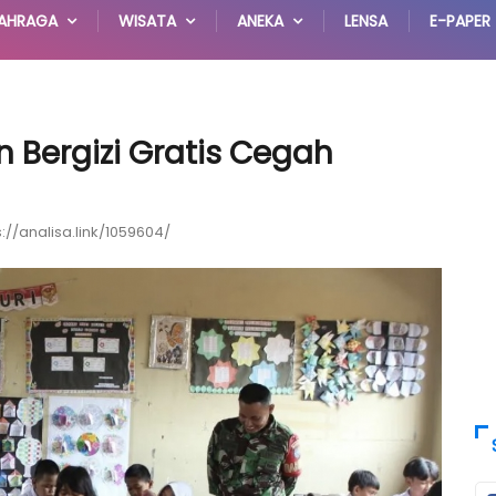
AHRAGA
WISATA
ANEKA
LENSA
E-PAPER
 Bergizi Gratis Cegah
s://analisa.link/1059604/