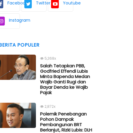
Facebook
Twitter
Youtube
Instagram
BERITA POPULER
5,368x
Salah Tetapkan PBB,
Godfried Effendi Lubis
Minta Bapenda Medan
Wajib Ganti Rugi dan
Bayar Denda ke Wajib
Pajak
2,872x
Polemik Penebangan
Pohon Dampak
Pembangunan BRT
Berlanjut, Rizki Lubis: DLH