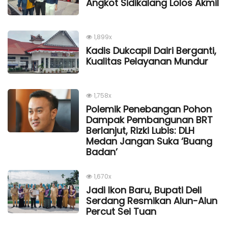
Angkot Sidikalang Lolos Akmil
1,899x
Kadis Dukcapil Dairi Berganti,
Kualitas Pelayanan Mundur
1,758x
Polemik Penebangan Pohon
Dampak Pembangunan BRT
Berlanjut, Rizki Lubis: DLH
Medan Jangan Suka ‘Buang
Badan’
1,670x
Jadi Ikon Baru, Bupati Deli
Serdang Resmikan Alun-Alun
Percut Sei Tuan