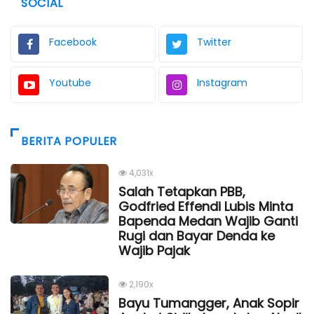
SOCIAL
Facebook
Twitter
Youtube
Instagram
BERITA POPULER
4,031x
Salah Tetapkan PBB,
Godfried Effendi Lubis Minta
Bapenda Medan Wajib Ganti
Rugi dan Bayar Denda ke
Wajib Pajak
2,190x
Bayu Tumangger, Anak Sopir