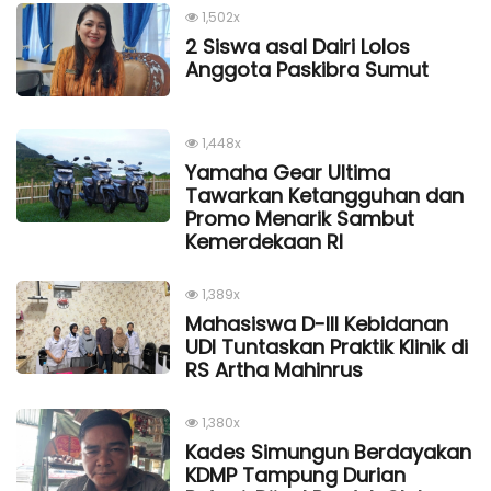
1,502x
2 Siswa asal Dairi Lolos
Anggota Paskibra Sumut
1,448x
Yamaha Gear Ultima
Tawarkan Ketangguhan dan
Promo Menarik Sambut
Kemerdekaan Rl
1,389x
Mahasiswa D-III Kebidanan
UDI Tuntaskan Praktik Klinik di
RS Artha Mahinrus
1,380x
Kades Simungun Berdayakan
KDMP Tampung Durian