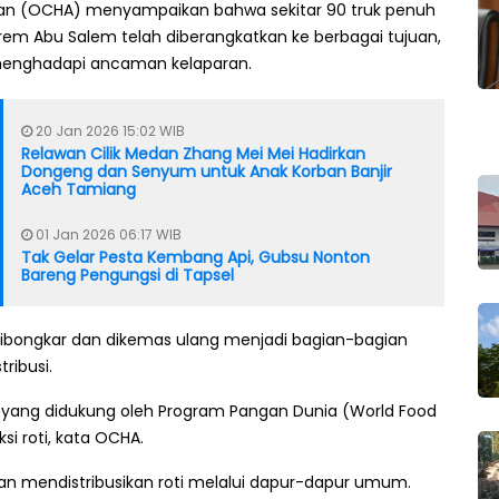
aan (OCHA) menyampaikan bahwa sekitar 90 truk penuh
m Abu Salem telah diberangkatkan ke berbagai tujuan,
enghadapi ancaman kelaparan.
20 Jan 2026 15:02 WIB
Relawan Cilik Medan Zhang Mei Mei Hadirkan
Dongeng dan Senyum untuk Anak Korban Banjir
Aceh Tamiang
01 Jan 2026 06:17 WIB
Tak Gelar Pesta Kembang Api, Gubsu Nonton
Bareng Pengungsi di Tapsel
ibongkar dan dikemas ulang menjadi bagian-bagian
tribusi.
h, yang didukung oleh Program Pangan Dunia (World Food
i roti, kata OCHA.
 dan mendistribusikan roti melalui dapur-dapur umum.