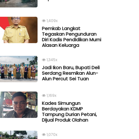
1,409x
Pemkab Langkat
Tegaskan Pengunduran
Diri Kadis Pendidikan Murni
Alasan Keluarga
1,345x
Jadi Ikon Baru, Bupati Deli
Serdang Resmikan Alun-
Alun Percut Sei Tuan
1,169x
Kades Simungun
Berdayakan KDMP
Tampung Durian Petani,
Dijual Produk Olahan
1,070x