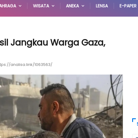
AHRAGA
WISATA
ANEKA
LENSA
E-PAPER
sil Jangkau Warga Gaza,
tps://analisa.link/1063563/