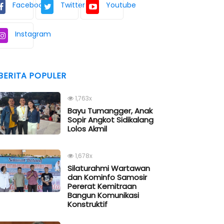
Facebook
Twitter
Youtube
Instagram
BERITA POPULER
1,763x
Bayu Tumangger, Anak
Sopir Angkot Sidikalang
Lolos Akmil
1,678x
Silaturahmi Wartawan
dan Kominfo Samosir
Pererat Kemitraan
Bangun Komunikasi
Konstruktif