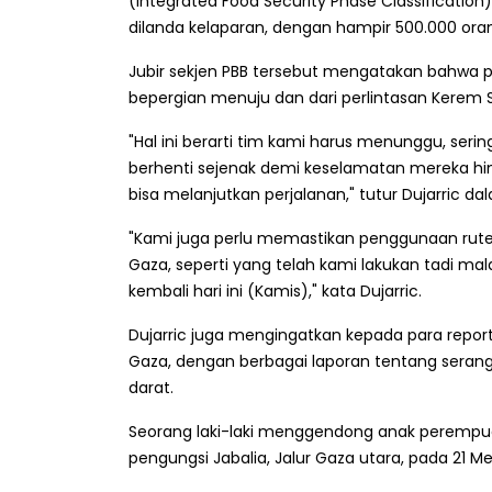
(Integrated Food Security Phase Classificatio
dilanda kelaparan, dengan hampir 500.000 ora
Jubir sekjen PBB tersebut mengatakan bahwa 
bepergian menuju dan dari perlintasan Kerem Sh
"Hal ini berarti tim kami harus menunggu, serin
berhenti sejenak demi keselamatan mereka hin
bisa melanjutkan perjalanan," tutur Dujarric dal
"Kami juga perlu memastikan penggunaan rut
Gaza, seperti yang telah kami lakukan tadi m
kembali hari ini (Kamis)," kata Dujarric.
Dujarric juga mengingatkan kepada para reporte
Gaza, dengan berbagai laporan tentang seran
darat.
Seorang laki-laki menggendong anak perempuan
pengungsi Jabalia, Jalur Gaza utara, pada 21 Me