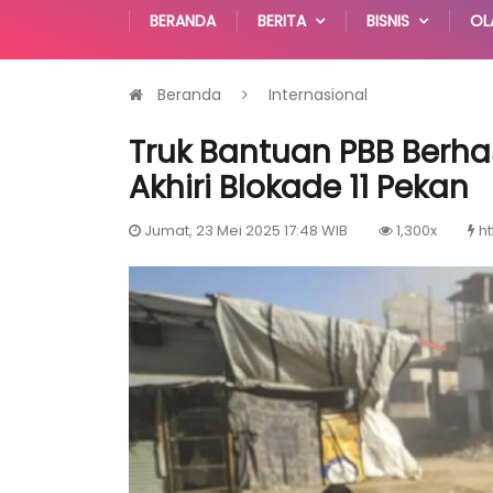
BERANDA
BERITA
BISNIS
OL
Beranda
Internasional
Truk Bantuan PBB Berha
Akhiri Blokade 11 Pekan
Jumat, 23 Mei 2025 17:48 WIB
1,300x
ht